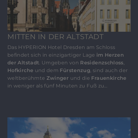
MITTEN IN DER ALTSTADT
Das HYPERION Hotel Dresden am Schloss
befindet sich in einzigartiger Lage
im Herzen
der Altstadt
. Umgeben von
Residenzschloss
,
Hofkirche
und dem
Fürstenzug
, sind auch der
weltberühmte
Zwinger
und die
Frauenkirche
in weniger als fünf Minuten zu Fuß zu
erreichen. Die nahe
Semperoper
und das
Schauspielhaus
bieten höchsten Kulturgenuss,
attraktive Shoppingmöglichkeiten finden Sie
ebenfalls in fußläufiger Entfernung vor.