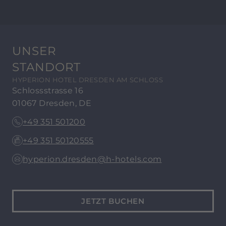
Weinbergen geprägten Ufer sowie den drei
„Albrechtsschlössern“. Vom HYPERION Hotel
Dresden am Schloss sind es knapp fünf
Gehminuten bis zur Brühlschen Terrasse, die
UNSER
Ausflugsdampfer starten direkt unterhalb.
STANDORT
HYPERION HOTEL DRESDEN AM SCHLOSS
Schlossstrasse 16
01067 Dresden
, DE
+49 351 501200
+49 351 50120555
hyperion.dresden@h-hotels.com
JETZT BUCHEN