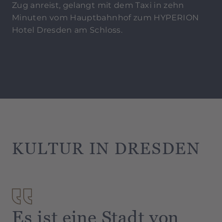
Zug anreist, gelangt mit dem Taxi in zehn
Minuten vom Hauptbahnhof zum HYPERION
Hotel Dresden am Schloss.
Bei Ihrer Anreise können Sie Ihren Pkw in der
öffentlichen Tiefgarage mit direktem Zugang
zum Hotel abstellen. Ihnen stehen dort für 30
Euro pro Nacht 60 Parkplätze zur Verfügung,
darunter auch 2 Parkplätze für Elektroautos.
Bitte beachten Sie, dass keine Garantie auf
einen Parkplatz besteht und somit auch keine
Reservierung im Vorfeld möglich ist.
KULTUR IN DRESDEN
Es ist eine Stadt von