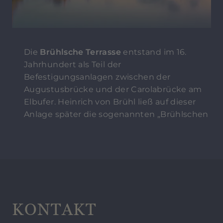
Die
Brühlsche Terrasse
entstand im 16.
Jahrhundert als Teil der
Befestigungsanlagen zwischen der
Augustusbrücke und der Carolabrücke am
Elbufer. Heinrich von Brühl ließ auf dieser
Anlage später die sogenannten „Brühlschen
Herrlichkeiten“, eine Galerie, eine Bibliothek,
das Belvedere sowie das Palais und die
Gartenanlage errichten und machte sie so
zum „Balkon Europas“. Die Elbe von ihrer
schönsten Seite erleben Sie auch bei einer
Dampferfahrt.
KONTAKT
Diese führt sie bis nach Loschwitz mit der
Brücke „Blaues Wunder“, dem von