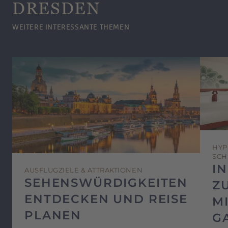
DRESDEN
WEITERE INTERESSANTE THEMEN
HYP
SCH
I
AUSFLUGZIELE & ATTRAKTIONEN
SEHENSWÜRDIGKEITEN
Z
ENTDECKEN UND REISE
MI
PLANEN
G