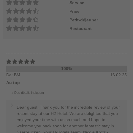
Service
Price
Petit-déjeuner
Restaurant
100%
De: BM
16.02.25
Au top
Des détails indiquent
Dear guest, Thank you for the incredible review of your
recent stay at our H2 Hotel. We are delighted that you
enjoyed your time with us so much and hope to
welcome you back soon for another fantastic stay in
Saarbrücken. Your H-Hotels Team, Nicole Krötz -