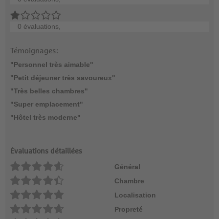
0 évaluations,
Témoignages:
"Personnel très aimable"
"Petit déjeuner très savoureux"
"Très belles chambres"
"Super emplacement"
"Hôtel très moderne"
Évaluations détaillées
Général
Chambre
Localisation
Propreté