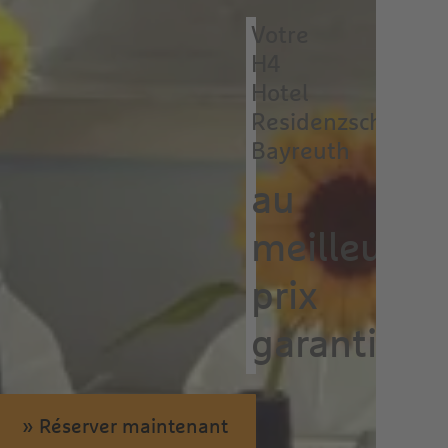
Votre
H4
Hotel
Residenzschloss
Bayreuth
au
meilleur
prix
garanti
» Réserver maintenant