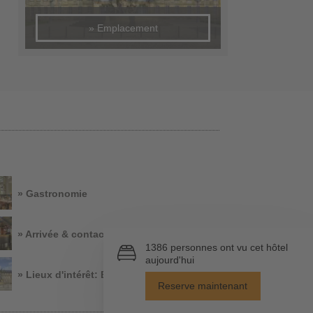
» Emplacement
» Gastronomie
» Arrivée & contact
» Lieux d'intérêt: Bayreuth