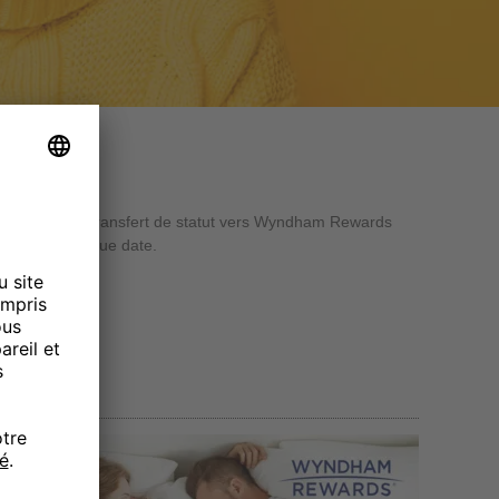
Miles
 HotMiles. Le transfert de statut vers Wyndham Rewards
idélité de longue date.
ion.