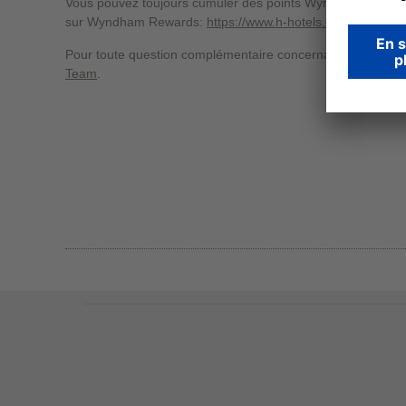
Vous pouvez toujours cumuler des points Wyndham Rewards 
sur Wyndham Rewards:
https://www.h-hotels.com/fr/wynd
Pour toute question complémentaire concernant Wyndham R
Team
.