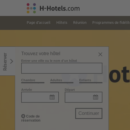
Page d’accueil
Hôtels
Réunion
Programmes de fidélit
Trouvez votre hôtel
Réserver
Entrer une ville ou le nom d'un hôtel
Chambre
Adultes
Enfants
Arrivée
Départ
Continuer
Code de
réservation