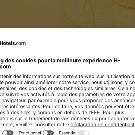
programme de fidélité Hot
pprimé. Il n'est désormais plus possible de cumuler ou d'échanger des
ment d'avoir participé au programme de fidélité HotMiles et de votre f
 futures, notre service central de réservation se tient à votre disposit
Wyndham Rewards