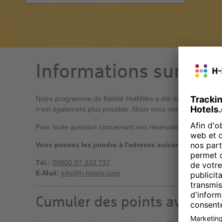
Informations sur le 
Notre programme de fidélité HotMiles a été entièrement su
n'est également plus possible. Nous vous remercions sincère
Pour toute question concernant vos réservations actuelles ou
Vous pouvez les joindre à l'adresse suivante :
Tél.:
00800 87 333 737
E-Mail:
info@h-hotels.com
Cumuler des points avec 