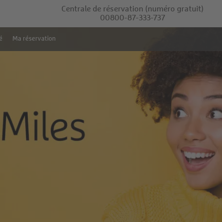
Centrale de réservation
(numéro gratuit)
00800-87-333-737
é
Ma réservation