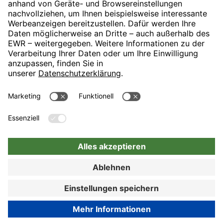
H-Hotels.com ist Sponsor des Fußballvereins
Folgt H-Hotels.com für News und Infos auf folgenden Seiten