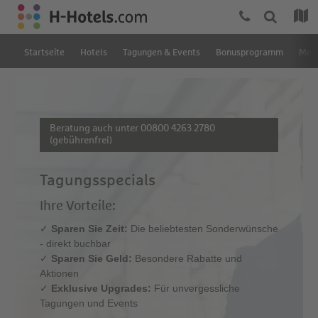
Startseite
Hotels
Tagungen & Events
Bonusprogramm
Mein
Beratung auch unter 00800 4263 2780
(gebührenfrei)
Tagungsspecials
Ihre Vorteile:
✓
Sparen Sie Zeit:
Die beliebtesten Sonderwünsche
- direkt buchbar
✓
Sparen Sie Geld:
Besondere Rabatte und
Aktionen
✓
Exklusive Upgrades: ​​​​​​​
Für unvergessliche
Tagungen und Events