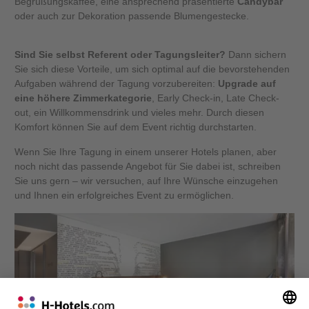
Begrüßungskaffee, eine ansprechend präsentierte
Candybar
oder auch zur Dekoration passende Blumengestecke.
Sind Sie selbst Referent oder Tagungsleiter?
Dann sichern
Sie sich diese Vorteile, um sich optimal auf die bevorstehenden
Aufgaben während der Tagung vorzubereiten:
Upgrade auf
eine höhere Zimmerkategorie
, Early Check-in, Late Check-
out, ein Willkommensdrink und vieles mehr. Durch diesen
Komfort können Sie auf dem Event richtig durchstarten.
Wenn Sie Ihre Tagung in einem unserer Hotels planen, aber
noch nicht das passende Angebot für Sie dabei ist, schreiben
Sie uns gern – wir versuchen, auf Ihre Wünsche einzugehen
und Ihnen ein erfolgreiches Event zu ermöglichen.