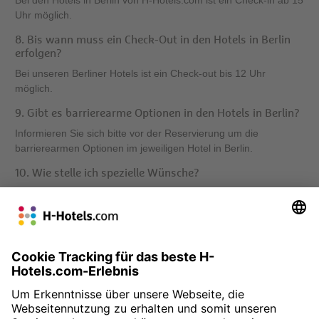
Bei den Hotels in Berlin von H-Hotels.com ist ein Check-in ab 15
Uhr möglich.
8. Bis wann muss ein Check-Out in den Hotels in Berlin
erfolgen?
Bei unseren Berliner Hotels ist ein Check-out bis 12 Uhr
möglich.
9. Gibt es barrierearme Optionen in den Hotels in Berlin?
Informieren Sie sich bitte vor der Reservierung um die
barrierearmen Optionen im jeweiligen Hotel in Berlin.
10. Wie stelle ich spezielle Wünsche?
Benutzen Sie bitte das Formularfeld „Besondere Anfrage“ bei
Ihrer Reservierung in einem Berliner Hotel, um Ihre speziellen
Wünsche uns mitzuteilen. Anderenfalls können Sie auch
unseren Kundenservice unter der 00800 87 333 737
gebührenfrei kontaktieren.
Hier Ihr Hotel Berlin günstig buchen