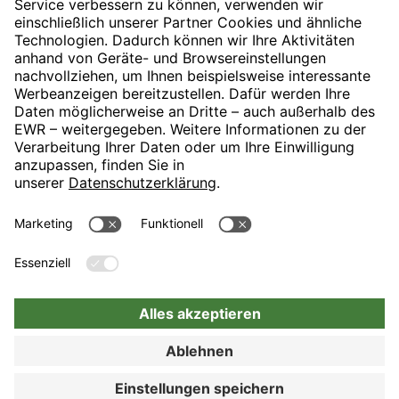
H-Hotels.com ist Sponsor des Fußballvereins
Folgt H-Hotels.com für News und Infos auf folgenden Seiten