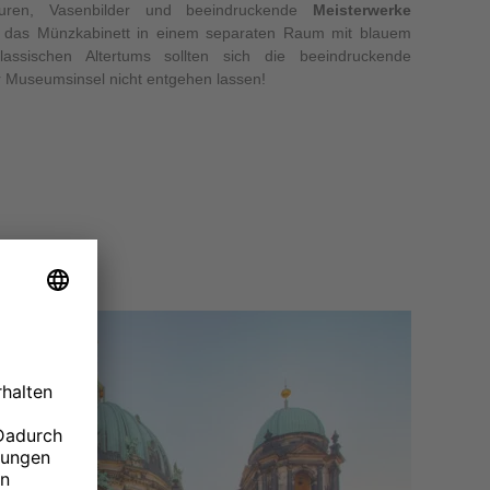
lpturen, Vasenbilder und beeindruckende
Meisterwerke
ist das Münzkabinett in einem separaten Raum mit blauem
assischen Altertums sollten sich die beeindruckende
r Museumsinsel nicht entgehen lassen!