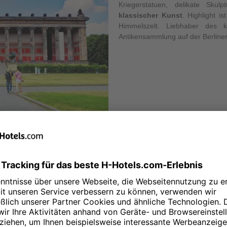
Kriegerstatuen, delikate Sku
klassischer Kunst
. Highlight 
Himmelszelt. Liebhaber des kl
Antikensammlung auf der Berline
Neorenaissance und befindet sich
die 100 Meter hohe Domkuppel mit
mberaubend schönen, detailreich
etter einen
fantastischen 360°
et in den inneren Räumlichkeiten