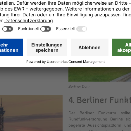
saiken, religiösen Bildern und
ngruft, eine der bedeutendsten
 Berliner Dom jedes Jahr über
Berliner Dom
4. Berliner Fun
Der Berliner Funkturm sollt
Rundfunkversorgung Berlins si
begehrte Aussichtsplattform un