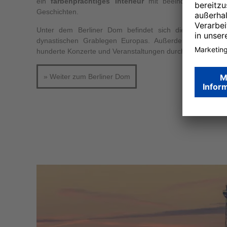
ein
farbenprächtiges Interieur
mit beeindruckenden Mo
Geschichten.
Unter dem Berliner Dom befindet sich die Hohenzoller
dynastischen Grablegen Europas. Außerdem werden im
hunderte Konzerte und Veranstaltungen durchgeführt.
» Weiter zum Berliner Dom