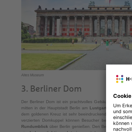
Altes Museum
3. Berliner Dom
Der Berliner Dom ist ein prachtvolles Gebäude aus der 
mitten in der Hauptstadt Berlin am
Lustgarten
. Allein 
dem goldenen Kreuz ist sehr beeindruckend. Von der ate
verzierten Domkuppel können Besucher bei schönem W
Rundumblick
über Berlin genießen. Den Besucher erwart