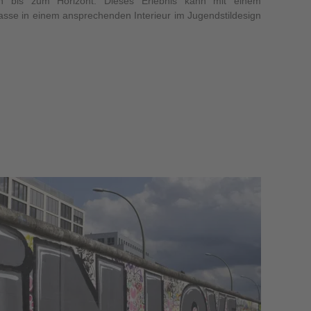
lin bis zum Horizont. Dieses Erlebnis kann mit einem
asse in einem ansprechenden Interieur im Jugendstildesign