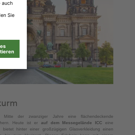
kturm
e Mitte der zwanziger Jahre eine flächendeckende
chern. Heute ist er
auf dem Messegelände ICC
eine
d bietet hinter einer großzügigen Glasverkleidung einen