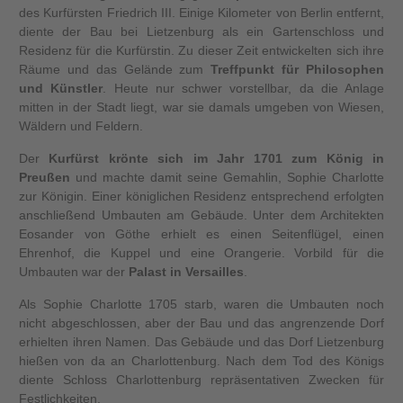
des Kurfürsten Friedrich III. Einige Kilometer von Berlin entfernt,
diente der Bau bei Lietzenburg als ein Gartenschloss und
Residenz für die Kurfürstin. Zu dieser Zeit entwickelten sich ihre
Räume und das Gelände zum
Treffpunkt für Philosophen
und Künstler
. Heute nur schwer vorstellbar, da die Anlage
mitten in der Stadt liegt, war sie damals umgeben von Wiesen,
Wäldern und Feldern.
Der
Kurfürst krönte sich im Jahr 1701 zum König in
Preußen
und machte damit seine Gemahlin, Sophie Charlotte
zur Königin. Einer königlichen Residenz entsprechend erfolgten
anschließend Umbauten am Gebäude. Unter dem Architekten
Eosander von Göthe erhielt es einen Seitenflügel, einen
Ehrenhof, die Kuppel und eine Orangerie. Vorbild für die
Umbauten war der
Palast in Versailles
.
Als Sophie Charlotte 1705 starb, waren die Umbauten noch
nicht abgeschlossen, aber der Bau und das angrenzende Dorf
erhielten ihren Namen. Das Gebäude und das Dorf Lietzenburg
hießen von da an Charlottenburg. Nach dem Tod des Königs
diente Schloss Charlottenburg repräsentativen Zwecken für
Festlichkeiten.