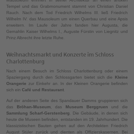
Tempel und das Grabmonument stammt von Christian Daniel
Rauch. Nach dem Tod Friedrich Wilhelms III. ließ Friedrich
Wilhelm IV. das Mausoleum um einen Querbau und eine Apsis
erweitern. Im Laufe der Jahre fanden hier Augusta, die
Gemahlin Kaiser Wilhelms I., Auguste Fürstin von Liegnitz und
Prinz Albrecht ihre letzte Ruhe.
Weihnachtsmarkt und Konzerte im Schloss
Charlottenburg
Nach einem Besuch im Schloss Charlottenburg oder einem
Spaziergang durch den Schlossgarten bietet sich die
Kleine
Orangerie
zur Einkehr an. In der Kleinen Orangerie befinden
sich ein
Café und Restaurant
.
Auf der anderen Seite des Spandauer Damms gruppieren sich
das
Bröhan-Museum
, das
Museum Berggruen
und die
Sammlung Scharf-Gerstenberg
. Die Gebäude, in denen sich
heute die Museen befinden, entstanden im 19. Jahrhundert. Die
klassizistischen Bauten gehen auf den Architekten Friedrich
August Stüler zurück und dienten als Offizierskasernen. Bei