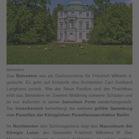
Belvedere
Das
Belvedere
war als Gartenschloss für Friedrich Wilhelm II.
gedacht. Es geht auf Entwürfe des Architekten Carl Gotthard
Langhans zurück. Wie der Neue Pavillon und der Prachtbau
erlitt das Belvedere im Zweiten Weltkrieg schwere Schäden und
ist nur äußerlich in seiner
barocken Form
wiederhergestellt.
Der
Innenbereich
beherbergt die weltweit
größte Sammlung
von Porzellan der Königlichen Porzellanmanufaktur Berlin
.
Im
Nordwesten
des Schlossgartens liegt das
Mausoleum der
Königin Luise
, der Gemahlin Friedrich Wilhelms III. Das
Mausoleum erinnert in seiner Architektur an einen antiken