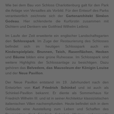
Wie bei dem Bau von Schloss Charlottenburg galt für den Park
die Anlage von Versailles als Vorbild. Für den Entwurf des Parks
verantwortlich zeichnete sich der
Gartenarchitekt Siméon
Godeau
. Hier schlenderte die Kurfürstin zusammen mit
Dichtern und Denkern wie Gottfried Wilhelm Leibniz.
Im Laufe der Zeit erweiterte ein englischer Landschaftsgarten
den
Schlosspark
. Im Zuge der Restaurierung des Schlosses
befindet sich im heutigen Schlosspark auch ein
Kinderspielplatz. Brunnen, Teich, Rasenflächen, Hecken
und
Bäume
bilden eine grüne Ruheoase. Im Schlosspark sind
weitere Highlights der Schlossanlage zu besichtigen. Dazu
gehören das
Belvedere, das Mausoleum der Königin Louise
und der
Neue Pavillon
.
Der Neue Pavillon entstand im 19. Jahrhundert nach den
Entwürfen von
Karl Friedrich Schinkel
und ist auch als
Schinkel-Pavillon bekannt. Er diente als Sommerhaus für
Friedrich Wilhelm III. und ist in seiner Architektur klassizistischen
italienischen Villen nachempfunden. Heute befindet sich in dem
Gebäude eine Ausstellung zum Leben und Schaffen des