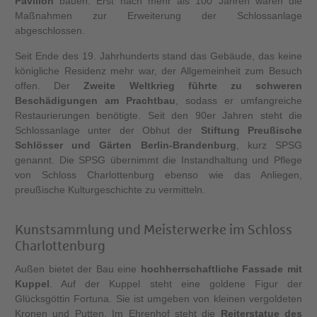
Pavillon
bauen. Erst nach mehr als 100 Jahren waren die
Maßnahmen zur Erweiterung der Schlossanlage
abgeschlossen.
Seit Ende des 19. Jahrhunderts stand das Gebäude, das keine
königliche Residenz mehr war, der Allgemeinheit zum Besuch
offen. Der
Zweite Weltkrieg führte zu schweren
Beschädigungen am Prachtbau
, sodass er umfangreiche
Restaurierungen benötigte. Seit den 90er Jahren steht die
Schlossanlage unter der Obhut der
Stiftung Preußische
Schlösser und Gärten Berlin-Brandenburg
, kurz SPSG
genannt. Die SPSG übernimmt die Instandhaltung und Pflege
von Schloss Charlottenburg ebenso wie das Anliegen,
preußische Kulturgeschichte zu vermitteln.
Kunstsammlung und Meisterwerke im Schloss
Charlottenburg
Außen bietet der Bau eine
hochherrschaftliche Fassade mit
Kuppel
. Auf der Kuppel steht eine goldene Figur der
Glücksgöttin Fortuna. Sie ist umgeben von kleinen vergoldeten
Kronen und Putten. Im Ehrenhof steht die
Reiterstatue des