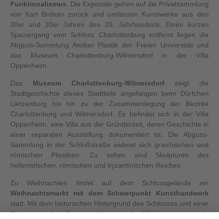
Funktionalismus
. Die Exponate gehen auf die Privatsammlung
von Karl Bröhan zurück und umfassen Kunstwerke aus den
20er und 30er Jahren des 20. Jahrhunderts. Einen kurzen
Spaziergang vom Schloss Charlottenburg entfernt liegen die
Abguss-Sammlung Antiker Plastik der Freien Universität und
das Museum Charlottenburg-Wilmersdorf in der Villa
Oppenheim.
Das
Museum Charlottenburg-Wilmersdorf
zeigt die
Stadtgeschichte dieses Stadtteils angefangen beim Dörfchen
Lietzenburg bis hin zu der Zusammenlegung der Bezirke
Charlottenburg und Wilmersdorf. Es befindet sich in der Villa
Oppenheim, eine Villa aus der Gründerzeit, deren Geschichte in
einer separaten Ausstellung dokumentiert ist. Die Abguss-
Sammlung in der Schloßstraße widmet sich griechischen und
römischen Plastiken. Zu sehen sind Skulpturen des
hellenistischen, römischen und byzantinischen Reiches.
Zu Weihnachten findet auf dem Schlossgelände ein
Weihnachtsmarkt mit dem Schwerpunkt Kunsthandwerk
statt. Mit dem historischen Hintergrund des Schlosses und einer
Illumination desselben gestaltet sich der Weihnachtsmarkt als