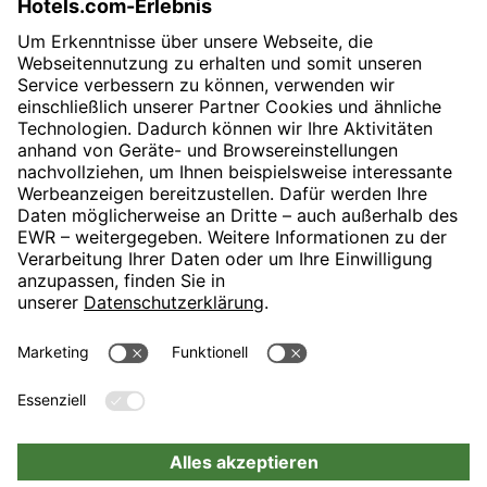
SVP Communications & PR
E-Mail:
presse@revo-h.com
H-Hotels.com ist Sponsor des Fußballvereins