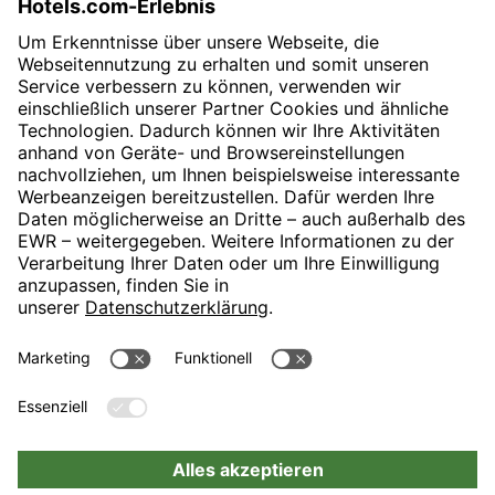
SVP Communications & PR
E-Mail:
presse@revo-h.com
H-Hotels.com ist Sponsor des Fußballvereins