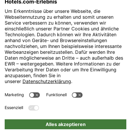
SVP Communications & PR
E-Mail:
presse@revo-h.com
H-Hotels.com ist Sponsor des Fußballvereins