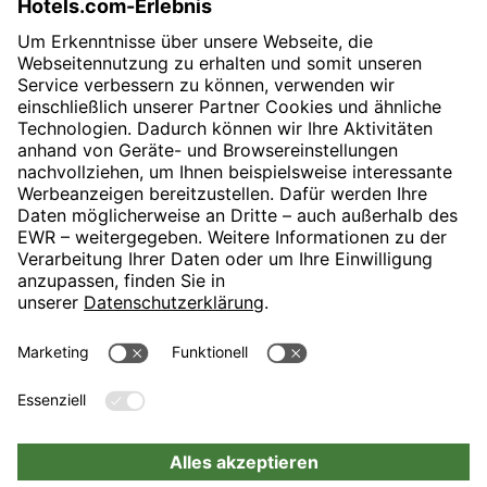
SVP Communications & PR
E-Mail:
presse@revo-h.com
H-Hotels.com ist Sponsor des Fußballvereins