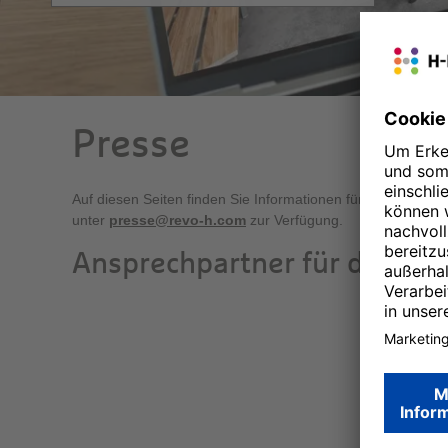
Presse
Auf diesen Seiten finden Sie Informationen für Medienvertr
unter
presse@revo-h.com
zur Verfügung.
Ansprechpartner für die Pre