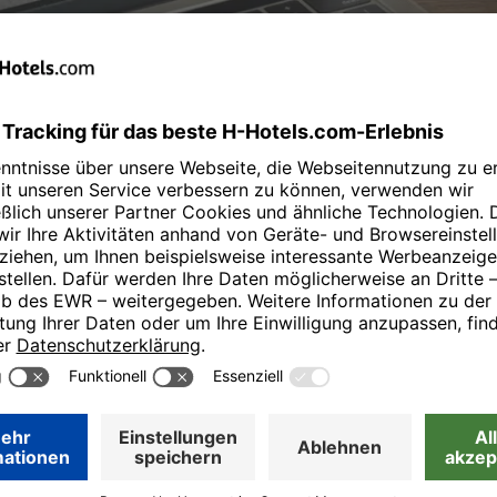
eter zu den Hotels der H-Hotels GmbH. Für weitere Rückfragen, speziel
sse:
H-Hotels GmbH
David Rollik
SVP Communications & PR