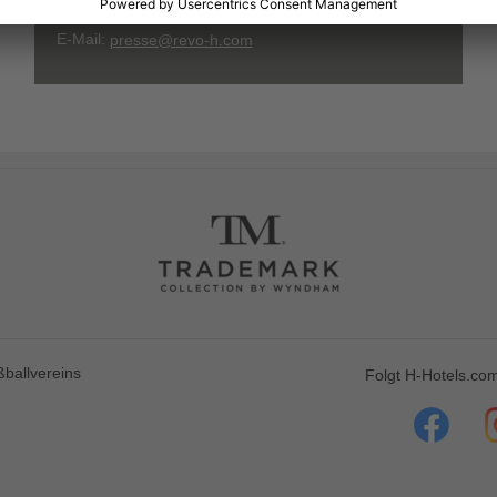
E-Mail:
presse@revo-h.com
ballvereins
Folgt H-Hotels.com