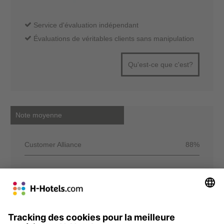
Service d'évaluation indépendant
Évaluations de véritables clients sans manipulation
Qu'est-ce que c'est?
Note moyenne
Customer Alliance
88%