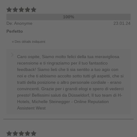
100%
De: Anonyme
23.01.24
Perfetto
Des détails indiquent
Caro ospite, Siamo molto felici della tua meravigliosa
recensione e ti ringraziamo per il tuo fantastico
feedback! Siamo lieti che ti sia sentito a tuo agio con
noi e che ti abbiamo accolto sotto tutti gli aspetti, che si
tratti della posizione o altro personale cordiale - erano
convincenti. Grazie per i grandi elogi e spero di vederci
presto! Bellissimi saluti da Düsseldorf, Il tuo team di H-
Hotels, Michelle Steinegger - Online Reputation
Assistent West