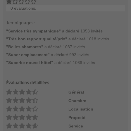
0 évaluations,
Témoignages:
"Service très sympathique"
a déclaré 1053 invités
"Très bon rapport qualité/prix"
a déclaré 1018 invités
"Belles chambres"
a déclaré 1037 invités
"Super emplacement"
a déclaré 992 invités
"Superbe nouvel hôtel"
a déclaré 1066 invités
Évaluations détaillées
Général
Chambre
Localisation
Propreté
Service