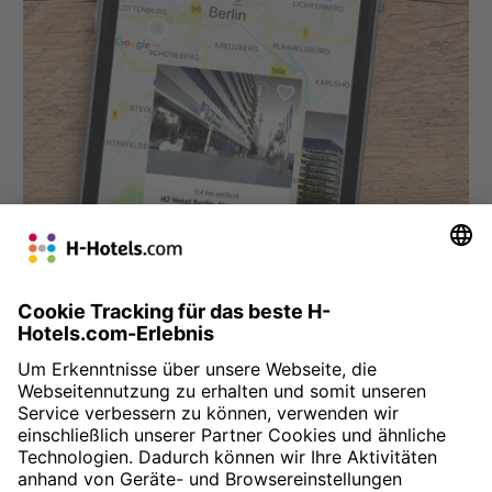
Suchen, buchen, sparen und den Überblick behalten
In der App ist alles möglich: Speichern Sie Ihre
Lieblingshotels
, erkunden Sie die
interaktive Kartenansicht
,
lassen Sie sich das
nächstgelegene Hotel
anzeigen und
finden Sie Angebote für jede Art von Reise, sei es ein Städtetrip,
die nächste Geschäftsreise oder ein entspannter
Familienurlaub. Bei jeder Buchung über unsere App erhalten
Sie automatisch 10% App-Rabatt und finden im Anschluss
alle
Ihre App-Buchungen in einer Übersicht
.