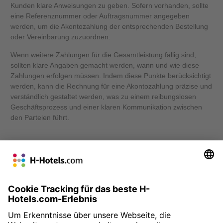
Kunden klare Anweisungen zu geben. Sofern vorhanden, sollte
eine Referenznummer oder Auftragsnummer angegeben
werden, um die Akontozahlung der entsprechenden Bestellung
oder Vereinbarung zuzuordnen.
Wenn weitere Zahlungen für die Gesamtleistung fällig sind,
sollten klare Angaben gemacht werden, wann und wie diese
Zahlungen erfolgen müssen. Indem diese Punkte berücksichtigt
werden, kann die Rechnung für eine Akontozahlung präzise und
verständlich gestaltet werden, was zu einem reibungslosen
Geschäftsprozess und einer klaren Kommunikation zwischen
den Parteien führt.
Andere Besucher haben auch nach diesen Begriffen
gesucht:
Conto, Anzahlung, Teilzahlung, Schulden, Schlussrechnung,
Rechnung, Teilleistungen, Auftragnehmer, Schuldner,
Musterbriefe