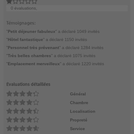
0 évaluations,
Témoignages:
"
Petit déjeuner fabuleux
" a déclaré 1049 invités
"
Hôtel fantastique
" a déclaré 1150 invités
"
Personnel très prévenant
" a déclaré 1284 invités
"
Très belles chambres
" a déclaré 1075 invités
"
Emplacement merveilleux
" a déclaré 1220 invités
Évaluations détaillées
Général
Chambre
Localisation
Propreté
Service