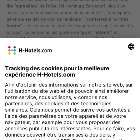
lits
"
agréables
" de l'hôtel H4 Hamburg Bergedorf, plus d'un
ayant "rarement aussi bien dormi dans un hôtel". L'atmosphère
générale est décrite comme "
amicale
", "
confortable
" et "
très
bonne
". Il est souvent dit que les voyageurs se sont "sentis très
à l'aise". Le personnel est qualifié de "
poli
", "
attentif
" et
"
serviable
". Le petit déjeuner, pris dans une "belle salle à
manger" et qui, selon l'un des clients, "n'a pas son pareil", est
également apprécié. La "
bonne situation
" et la "très bonne
desserte" valent également la peine d'être mentionnées par
beaucoup.
» Réserver maintenant