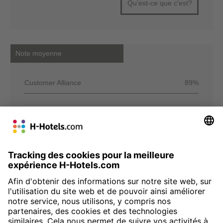
Qu'est-ce que c'est?
Note moyenne
Customer Alliance
89%