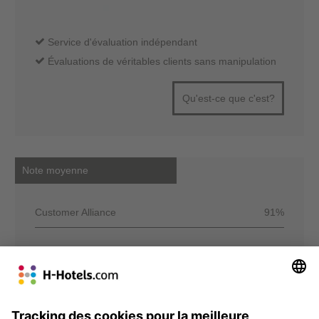
Service d'évaluation indépendant
Évaluations de véritables clients sans manipulation
Qu'est-ce que c'est?
Note moyenne
Customer Alliance
91%