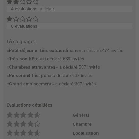
4 évaluations,
afficher
0 évaluations,
Témoignages:
«
Petit-déjeuner très extraordinaire
» a déclaré 474 invités
«
Très bon hôtel
» a déclaré 639 invités
«
Chambres attrayantes
» a déclaré 597 invités
«
Personnel très poli
» a déclaré 632 invités
«
Grand emplacement
» a déclaré 607 invités
Évaluations détaillées
Général
Chambre
Localisation