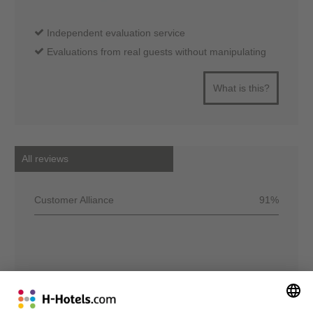
Independent evaluation service
Evaluations from real guests without manipulating
What is this?
All reviews
Customer Alliance
91%