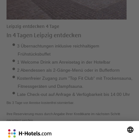
Leipzig entdecken 4 Tage
In 4 Tagen Leipzig entdecken
3 Übernachtungen inklusive reichhaltigem
Frühstücksbuffet
1 Welcome Drink am Anreisetag in der Hotelbar
2 Abendessen als 2-Gänge-Menü oder in Buffetform
Kostenfreier Zugang zum "Top Fit Club“ mit Trockensauna,
Fitnessgeräten und Dampfsauna.
Late Check-out auf Anfrage & Verfügbarkeit bis 14:00 Uhr
Bis 3 Tage vor Anreise kostenfrei stornierbar.
Ihre Reservierung muss durch Angabe Ihrer Kreditkarte im nächsten Schritt
garantiert werden.
Bestpreis Garantie