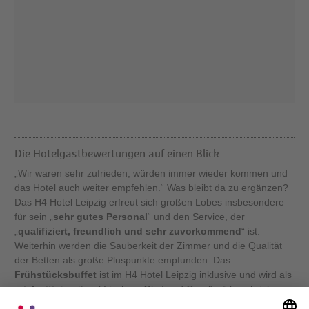
Die Hotelgastbewertungen auf einen Blick
„Wir waren sehr zufrieden, würden immer wieder kommen und
das Hotel auch weiter empfehlen.“ Was bleibt da zu ergänzen?
Das H4 Hotel Leipzig erfreut sich großen Lobes insbesondere
für sein „
sehr gutes Personal
“ und den Service, der
„
qualifiziert, freundlich und sehr zuvorkommend
“ ist.
Weiterhin werden die Sauberkeit der Zimmer und die Qualität
der Betten als große Pluspunkte empfunden. Das
Frühstücksbuffet
ist im H4 Hotel Leipzig inklusive und wird als
„
vielseitig
“ „mit viel frischem Obst und Gemüse“ beschrieben.
Positiv erwähnt werden auch die Parkmöglichkeiten und die