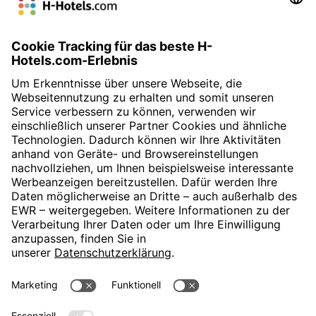
gute Straßenbahnanbindung an die Innenstadt. Das Hotel wird
sowohl „
familienfreundlich
“ als auch als „hervorragendes
Businesshotel“ bezeichnet. Insgesamt überzeugt es durch sein
„
sehr gutes Preis-Leistungsverhältnis
“.
» Zur Buchung
H-Hotels.com ist Sponsor des Fußballvereins