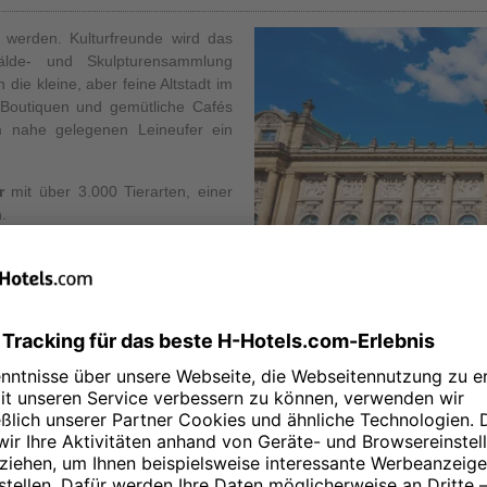
 werden. Kulturfreunde wird das
lde- und Skulpturensammlung
die kleine, aber feine Altstadt im
 Boutiquen und gemütliche Cafés
m nahe gelegenen Leineufer ein
r
mit über 3.000 Tierarten, einer
.
Niedersächsisches Landesmuseum