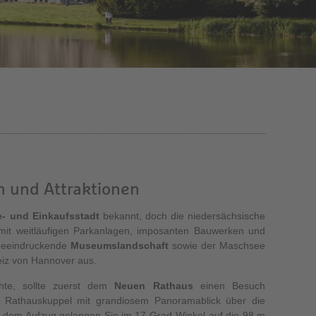
 und Attraktionen
- und Einkaufsstadt
bekannt, doch die niedersächsische
mit weitläufigen Parkanlagen, imposanten Bauwerken und
 beeindruckende
Museumslandschaft
sowie der Maschsee
eiz von Hannover aus.
te, sollte zuerst dem
Neuen Rathaus
einen Besuch
r Rathauskuppel mit grandiosem Panoramablick über die
mit dem Aufzug gelangen Sie im 17-Grad-Winkel auf die 98 m