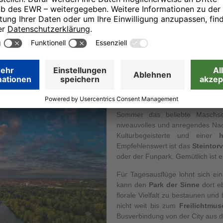
Bestpreis-Garantie
Buchen Sie auf H-Hotels.com immer zum garantiert besten
E
Preis und profitieren Sie von weiteren Vorteilen.
A
le
Großen Naherholungswert bietet
Sommer das beliebte Maschse
niveauvolles und anregendes Nac
Kulturbegeisterte und einer
Empfehlenswert ist das
Steintorv
oder der Funpark. Gemütlich ist e
Für Tagesausflüge lohnt sich e
kann den
Park der Sinne
dort eb
florale Vielfalt zu bestaunen un
nicht weit bis zum
Freilichtmu
Busverbindung von der City aus d