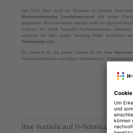
Seit 2013 kann auch ein Museum im Schloss besichtigt
Niedersächsische Landesmuseum
mit seiner Gemä
begeistern. Nicht versäumt werden sollte ein Bummel durch 
Zentrum der Stadt. Typische Fachwerkhäuser, exklusive
erwarten Sie hier. Jeden Samstag findet außerdem a
Trödelmarkt
statt.
Ein Erlebnis für die ganze Familie ist der
Zoo Hannove
Sommerrodelbahn und sieben fantastischen Themenwelten
Ihre Vorteile auf H-Hotels.com