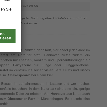
Inklusive WLAN
rhalten Sie bei jeder Buchung über H-Hotels.com für Ihren
ufenthalt WLAN inklusive.
 der
Maschsee
inmitten der Stadt, hier findet jedes Jahr im
efest am Nordufer statt. Hannover bietet zudem ein
htleben mit Theater-, Konzert- und Opernaufführungen für
hippen Partyszene
für Junge oder Junggebliebene.
iertel
im Zentrum mit seinen vielen Bars, Clubs und Discos
s im „
Shakespeare
“ bei einem Bier.
in Besuch im Luftfahrtmuseum in Laatzen und wer möchte,
enfalls besuchen. In dem Naturpark sind eine einzigartige
d betörende Düfte zu erleben. Von Hannover aus ist es auch
seum Dinosaurier Park
in Münchehagen. Es besteht eine
orthin.