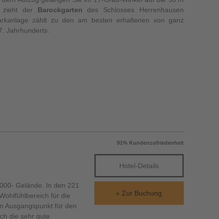
eschäftsreise oder Urlaub
 zieht der
Barockgarten
des Schlosses Herrenhausen
Parkanlage zählt zu den am besten erhaltenen von ganz
nterkunft in Hannover
7. Jahrhunderts.
91% Kundenzufriedenheit
Hotel-Details
000- Gelände. In den 221
Zur Buchung
Wohlfühlbereich für die
len Ausgangspunkt für den
ch die sehr gute