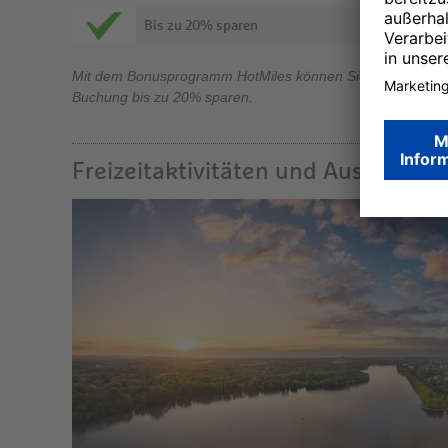
Bis zu 20% sparen
Mit dem Bonusprogramm HotMiles können Sie bei der
Buchung bis zu 20% sparen.
Freizeitaktivitäten und Ausflugszie