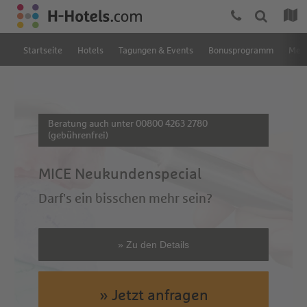
Startseite
Hotels
Tagungen & Events
Bonusprogramm
Mein
Beratung auch unter 00800 4263 2780
(gebührenfrei)
MICE Neukundenspecial
Darf's ein bisschen mehr sein?
» Zu den Details
» Jetzt anfragen