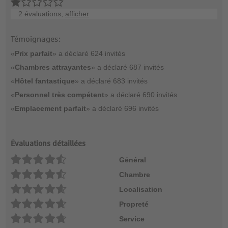
2 évaluations,
afficher
Témoignages:
«
Prix parfait
» a déclaré 624 invités
«
Chambres attrayantes
» a déclaré 687 invités
«
Hôtel fantastique
» a déclaré 683 invités
«
Personnel très compétent
» a déclaré 690 invités
«
Emplacement parfait
» a déclaré 696 invités
Évaluations détaillées
Général
Chambre
Localisation
Propreté
Service