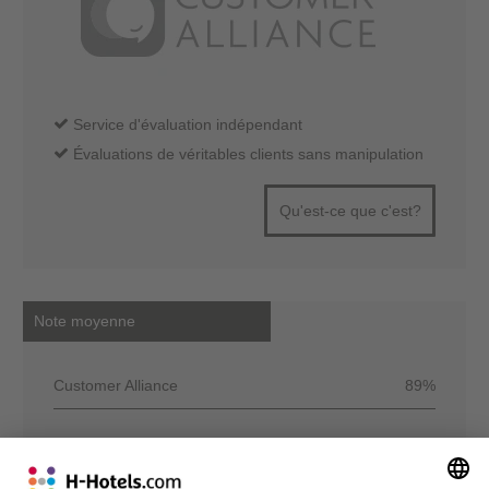
Service d'évaluation indépendant
Évaluations de véritables clients sans manipulation
Qu'est-ce que c'est?
Note moyenne
Customer Alliance
89%