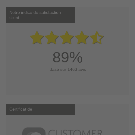
Notre indice de satisfaction
client
89%
Basé sur 1463 avis
Certificat de