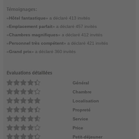
Témoignages:
«
Hôtel fantastique
» a déclaré 413 invités
«
Emplacement parfait
» a déclaré 457 invités
«
Chambres magnifiques
» a déclaré 412 invités
«
Personnel très compétent
» a déclaré 421 invités
«
Grand prix
» a déclaré 360 invités
Évaluations détaillées
Général
Chambre
Localisation
Propreté
Service
Price
Petit-déjeuner