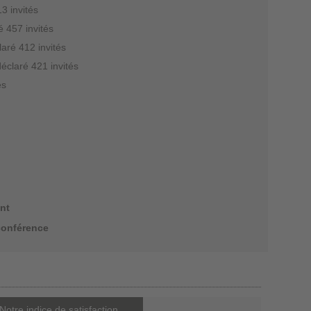
3 invités
é 457 invités
laré 412 invités
déclaré 421 invités
és
nt
conférence
Notre indice de satisfaction