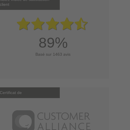
client
89%
Basé sur 1463 avis
Certificat de