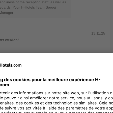
endliness of the reception staff, as well as
 regards, Your H-Hotels Team Sergej
 Manager
13.11.25
tzt werden!
ass Sie sich die Zeit genommen haben,
n und ausführlich zu bewerten. Es freut
Hauses sowie die Sauberkeit und die
sitiv hervorheben konnten. Ihr Lob
hlbefinden unserer Gäste für uns von
ig bedauern wir sehr, dass Sie mit der
 insbesondere mit dem Zustand der
on Ihnen geschilderten Eindrücke
en diese intern besprechen. Auch Ihre
auf dem Zimmer sowie Ihre Rückmeldung