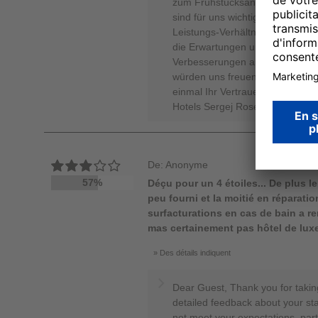
zum Frühstücksangebot, insbeson
sind für uns wichtige Anregunge
Leistungs-Verhältnis sowie zu de
die Erwartungen unserer Gäste 
Verbesserungen anzustreben. Wi
würden uns freuen, wenn Sie un
einmal Ihr Vertrauen schenken. 
Hotels Sergej Rosenberg - Onli
De: Anonyme
57%
Déçu pour un 4 étoiles... De plus le 
peu fourni et la moitié en réparati
surfacturations en cas de bain a r
mas certainement pas hôtel de lux
Des détails indiquent
Dear Guest, Thank you for taking
detailed feedback about your sta
not meet your expectations, part