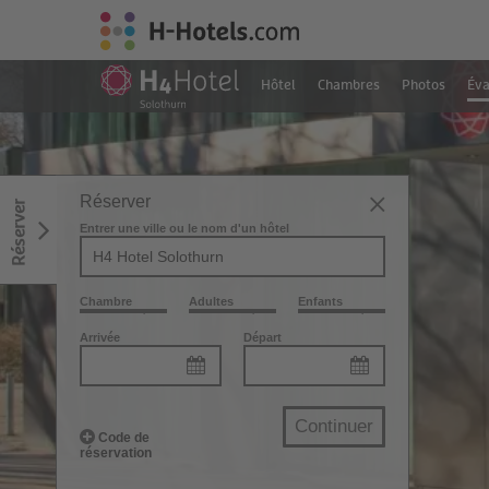
Hôtel
Chambres
Photos
Éva
Réserver
Réserver
Entrer une ville ou le nom d'un hôtel
Chambre
Adultes
Enfants
Arrivée
Départ
Continuer
Code de
réservation