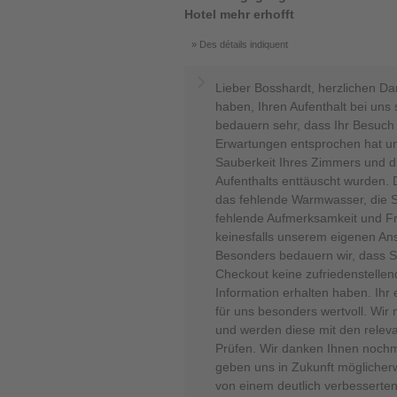
Hotel mehr erhofft
Des détails indiquent
Lieber Bosshardt, herzlichen Da
haben, Ihren Aufenthalt bei uns 
bedauern sehr, dass Ihr Besuch
Erwartungen entsprochen hat un
Sauberkeit Ihres Zimmers und di
Aufenthalts enttäuscht wurden. 
das fehlende Warmwasser, die S
fehlende Aufmerksamkeit und Fr
keinesfalls unserem eigenen Ansp
Besonders bedauern wir, dass Si
Checkout keine zufriedenstelle
Information erhalten haben. Ihr e
für uns besonders wertvoll. Wi
und werden diese mit den relev
Prüfen. Wir danken Ihnen nochma
geben uns in Zukunft möglicherw
von einem deutlich verbesserten