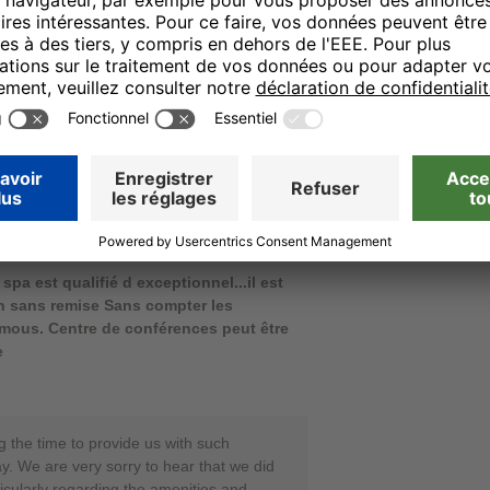
dere zur Qualität von Saft und Kaffee,
n. Ihr ehrliches Feedback zum Preis-
n beschriebenen Details hilft uns dabei,
besser zu verstehen und
r danken Ihnen für Ihre Offenheit und
s zu einem späteren Zeitpunkt noch
Herzliche Grüße, Ihr Team von den H-
ne Reputation Manager
13.11.25
spa est qualifié d exceptionnel...il est
on sans remise Sans compter les
emous. Centre de conférences peut être
e
 the time to provide us with such
y. We are very sorry to hear that we did
icularly regarding the amenities and