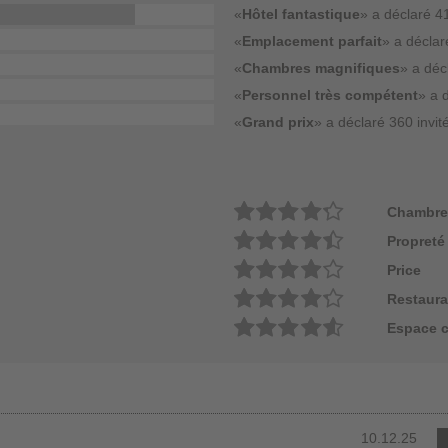
«
Hôtel fantastique
» a déclaré 41
«
Emplacement parfait
» a déclar
«
Chambres magnifiques
» a déc
«
Personnel très compétent
» a 
«
Grand prix
» a déclaré 360 invit
Chambre
Propreté
Price
Restaura
Espace 
10.12.25