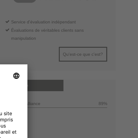
Service d'évaluation indépendant
Évaluations de véritables clients sans
manipulation
Qu'est-ce que c'est?
Note moyenne
Customer Alliance
89%