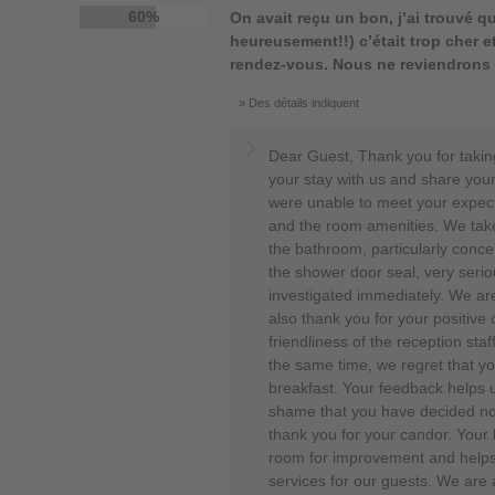
60%
On avait reçu un bon, j’ai trouvé qu
heureusement!!) c’était trop cher et
rendez-vous. Nous ne reviendrons 
Des détails indiquent
Dear Guest, Thank you for taking
your stay with us and share you
were unable to meet your expect
and the room amenities. We take
the bathroom, particularly conce
the shower door seal, very serio
investigated immediately. We are
also thank you for your positiv
friendliness of the reception staff
the same time, we regret that you
breakfast. Your feedback helps us
shame that you have decided not 
thank you for your candor. Your
room for improvement and helps 
services for our guests. We are 