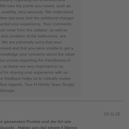
 We take the points you raised, such as
ed usability, very seriously. We understand
lete spa area and the additional charges
impacted your experience. Your comments
ud noise from the radiator, as well as
s and condition of the bathrooms, are
. We are extremely sorry that your
mised and that you were unable to get a
acknowledge your concerns about the value
ur praise regarding the friendliness of
, as these are very important to us.
 for sharing your experience with us
r feedback helps us to critically review
 Best regards, Your H-Hotels Team Sergej
 Manager
03.11.25
en genannten Punkte und der Art wie
uscht . Hatten uns bei einem 4 Sterne