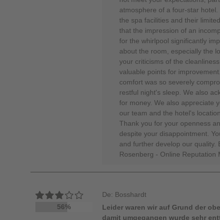
atmosphere of a four-star hotel.
the spa facilities and their limit
that the impression of an incomp
for the whirlpool significantly 
about the room, especially the lo
your criticisms of the cleanlines
valuable points for improvement
comfort was so severely compro
restful night's sleep. We also 
for money. We also appreciate yo
our team and the hotel's location
Thank you for your openness and
despite your disappointment. You
and further develop our quality.
Rosenberg - Online Reputation
De: Bosshardt
56%
Leider waren wir auf Grund der ob
damit umgegangen wurde sehr enttä