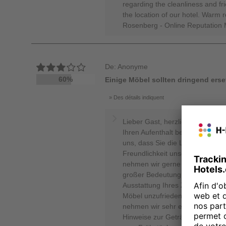
regarding the cleanliness and fri
the location of our hotel. Warm
Rosenberg - Online Reputation
De: Anonyme
60%
Einige Möbel sollten dringend erse
Des détails indiquent
Lieber Gast, herzlichen Dank, d
Ihren Aufenthalt bei uns so offe
uns, dass Sie die Lage unseres 
Freundlichkeit unseres Teams po
nehmen wir gerne an, da das Wo
großer Bedeutung ist. Gleichzeit
Ausstattung Ihres Zimmers und
Möbel unzufrieden waren. Die v
nehmen wir sehr ernst und werd
Hinweise zur Getränkeauswahl 