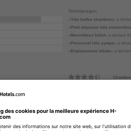
Témoignages:
«
Très belles chambres
» a décla
«
Petit-déjeuner très extraordina
«
Merveilleux hôtel
» a déclaré 41
«
Personnel très sympa
» a décla
«
Emplacement idéale
» a déclaré
Chambre
Propreté
Price
Bar