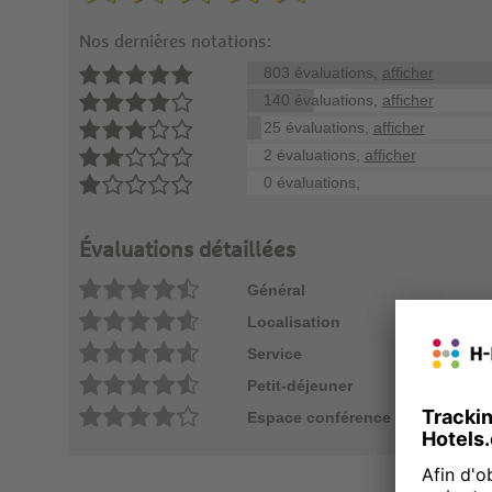
Nos dernières notations:
803 évaluations,
afficher
140 évaluations,
afficher
25 évaluations,
afficher
2 évaluations,
afficher
0 évaluations,
Évaluations détaillées
Général
Localisation
Service
Petit-déjeuner
Espace conférence