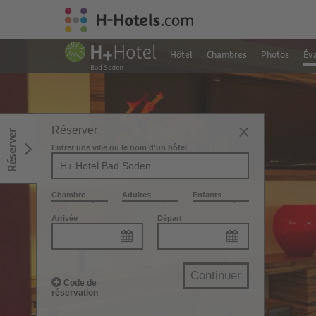
Hôtel
Chambres
Photos
Éva
Réserver
Réserver
Entrer une ville ou le nom d'un hôtel
Chambre
Adultes
Enfants
Arrivée
Départ
Continuer
Code de
réservation