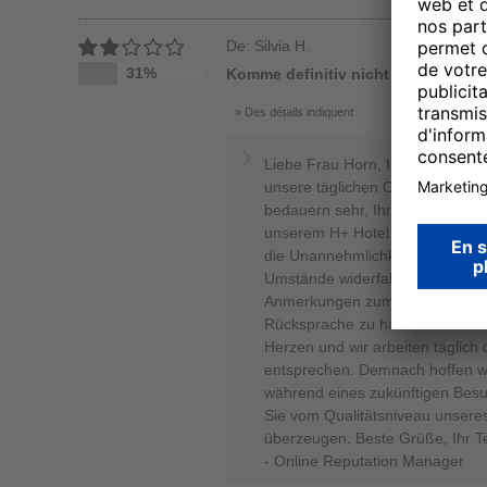
De: Silvia H.
31%
Komme definitiv nicht wieder und 
Des détails indiquent
Liebe Frau Horn, Ihr Feedback wi
unsere täglichen Optimierungsp
bedauern sehr, Ihren Erwartung
unserem H+ Hotel nicht entsproc
die Unannehmlichkeiten, welche
Umstände widerfahren sind und s
Anmerkungen zum Anlass nehm
Rücksprache zu halten. Das Woh
Herzen und wir arbeiten täglich
entsprechen. Demnach hoffen wir
während eines zukünftigen Besu
Sie vom Qualitätsniveau unseres
überzeugen. Beste Grüße, Ihr 
- Online Reputation Manager