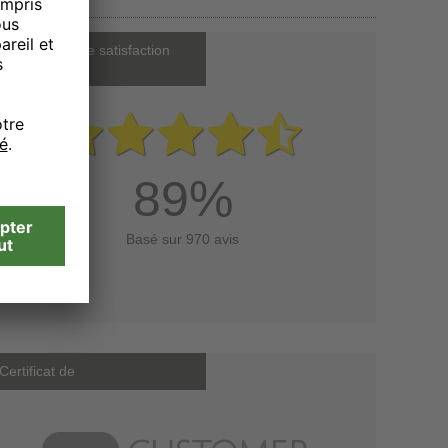
Notre indice de satisfaction
client
89%
Basé sur 970 avis
Certificat de