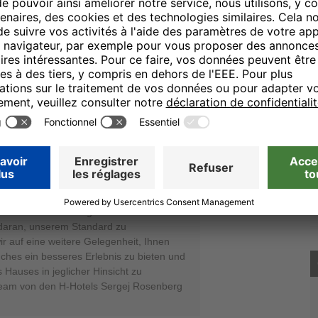
06.05.24
es gibt auch keine Empfehlung.
ssen wir zu schätzen, da es hilfreich ist,
rozesse erfolgreich umzusetzen. Wir
en an einen erholsamen Aufenthalt in
hen zu haben. Bitte entschuldigen Sie
 Ihnen aufgrund beschriebener
eien Sie versichert, dass wir Ihre
en, mit unserem Management
l unserer Gäste liegt uns sehr am
 daran, unserem Standard zu
 auf eine weitere Gelegenheit, Ihnen
ches ein besseres Erlebnis zu bieten und
 Hauses in jeglicher Hinsicht zu
Team von den H-Hotels Sergej Rosenberg