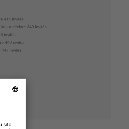
ré 414 invités
ir
e» a déclaré 340 invités
6 invités
ré 440 invités
 447 invités