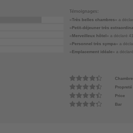
Témoignages:
«
Très belles chambres
» a décla
«
Petit-déjeuner très extraordina
«
Merveilleux hôtel
» a déclaré 41
«
Personnel très sympa
» a décla
«
Emplacement idéale
» a déclaré
Chambre
Propreté
Price
Bar