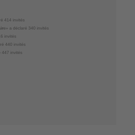
ré 414 invités
ir
e» a déclaré 340 invités
6 invités
ré 440 invités
 447 invités