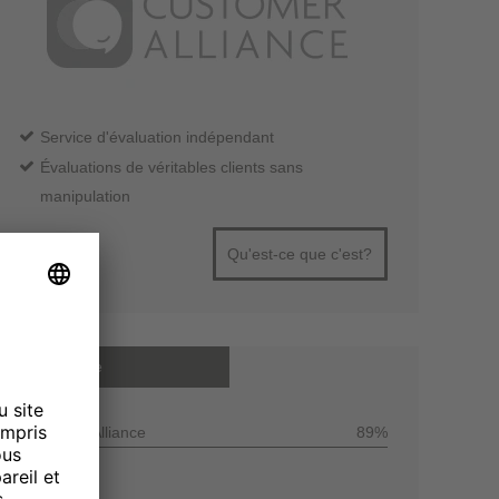
Service d'évaluation indépendant
Évaluations de véritables clients sans
manipulation
Qu'est-ce que c'est?
Note moyenne
Customer Alliance
89%