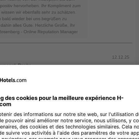
positiv hervorheben. Ihr Kompliment zum
 wissen wir ebenfalls sehr zu schätzen.
e bald wieder bei uns begrüßen zu
dahin alles Gute. Herzliche Grüße, Ihr
Rosenberg - Online Reputation Manager
12.12.25
Personal. Danke
erzlichen Dank, dass Sie sich die Zeit
lt so positiv zu bewerten und Ihre
freut uns außerordentlich zu lesen, dass
fsbereitschaft unseres Teams besonders
ten Bewertungen zur Sauberkeit,
eistungs-Verhältnis bestätigen uns in
ür das Wohl unserer Gäste. Auch Ihre
merqualität und Lage wissen wir sehr zu