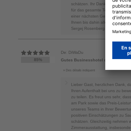
schätzen. Ihr Dank und die hohe
für das gesamte Team eine wunde
einer nächsten Gelegenheit ern
Ihnen bis dahin alles Gute. Her
Sergej Rosenberg - Online Rep
De: DiWaDu
85%
Gutes Businesshotel das irgendwa
Des détails indiquent
Lieber Gast, herzlichen Dank, d
Ihren Aufenthalt bei uns zu bewe
zu teilen. Es freut uns sehr, da
am Park sowie das Preis-Leistun
unseres Teams in Ihrer Bewertu
positiven Einschätzungen zu Sau
schätzen. Gleichzeitig nehmen w
Zimmerausstattung, insbesonder