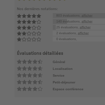
Nos dernières notations:
803 évaluations,
afficher
140 évaluations,
afficher
25 évaluations,
afficher
2 évaluations,
afficher
0 évaluations,
Évaluations détaillées
Général
Localisation
Service
Petit-déjeuner
Espace conférence