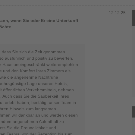
12.12.25
ann, wenn Sie oder Er eine Unterkunft
möchte
, dass Sie sich die Zeit genommen
so ausführlich und positiv zu bewerten.
ser Haus uneingeschränkt weiterempfehlen
e und den Komfort Ihres Zimmers als
owie die angenehme Nachtruhe
rkehrsgünstige Lage unseres Hotels,
t öffentlichen Verkehrsmitteln, nehmen
 Auch dass Sie die Sauberkeit Ihres
t erlebt haben, bestätigt unser Team in
Ihren Hinweis zum langsamen
ehmen wir dankbar an und werden diesen
 rundum angenehmen Aufenthalt zu
ass Sie die Freundlichkeit und
mten Teams, von der Rezeption bis zum