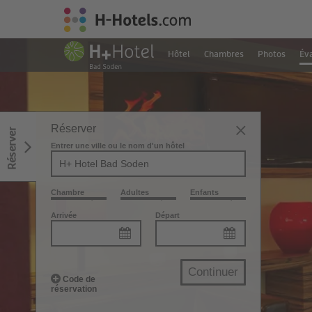
Hôtel
Chambres
Photos
Éva
Réserver
Réserver
Entrer une ville ou le nom d'un hôtel
Chambre
Adultes
Enfants
Arrivée
Départ
Continuer
Code de
réservation