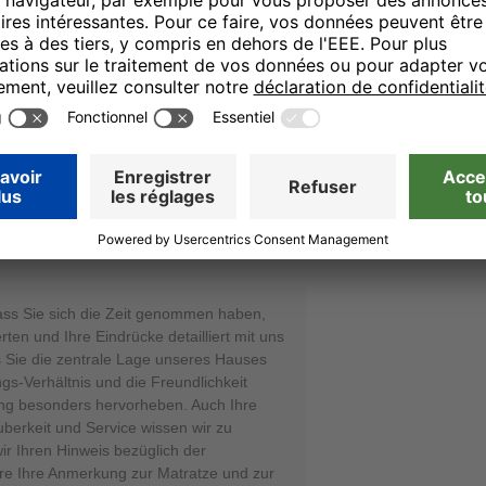
 Bereitschaft zur Weiterempfehlung sind
rbare Motivation. Wir hoffen, Sie bei
eut begrüßen zu dürfen, und wünschen
zliche Grüße, Ihr Team von den H-Hotels
utation Manager
11.12.25
nn mal renoviert werden kömnte.
ass Sie sich die Zeit genommen haben,
rten und Ihre Eindrücke detailliert mit uns
ss Sie die zentrale Lage unseres Hauses
gs-Verhältnis und die Freundlichkeit
ng besonders hervorheben. Auch Ihre
berkeit und Service wissen wir zu
ir Ihren Hinweis bezüglich der
e Ihre Anmerkung zur Matratze und zur