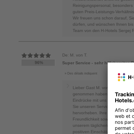
Reinigungspersonal, besonders 
guten Preis-Leistungs-Verhältnis
Wir freuen uns schon darauf, Si
dürfen, und wünschen Ihnen bis 
Team von den H-Hotels Sergej 
De: M. von T.
96%
Super Service - sehr hilfsbereites 
Des détails indiquent
Lieber Gast M. von Thadisburg, h
genommen haben, Ihren Aufentha
Eindrücke mit uns zu teilen. Es 
Sie unseren Service und die Hil
hervorheben. Ihre ausgezeichne
Freundlichkeit sowie zum Preis-L
unserem täglichen Engagement f
positiven Einschätzungen zu Zim