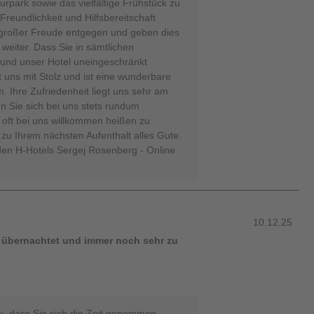
park sowie das vielfältige Frühstück zu
Freundlichkeit und Hilfsbereitschaft
großer Freude entgegen und geben dies
weiter. Dass Sie in sämtlichen
und unser Hotel uneingeschränkt
 uns mit Stolz und ist eine wunderbare
. Ihre Zufriedenheit liegt uns sehr am
n Sie sich bei uns stets rundum
h oft bei uns willkommen heißen zu
zu Ihrem nächsten Aufenthalt alles Gute.
den H-Hotels Sergej Rosenberg - Online
10.12.25
 übernachtet und immer noch sehr zu
k, dass Sie sich die Zeit genommen