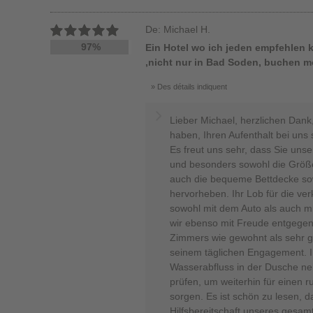
De: Michael H.
97%
Ein Hotel wo ich jeden empfehlen k
,nicht nur in Bad Soden, buchen 
Des détails indiquent
Lieber Michael, herzlichen Dank
haben, Ihren Aufenthalt bei uns 
Es freut uns sehr, dass Sie un
und besonders sowohl die Größ
auch die bequeme Bettdecke s
hervorheben. Ihr Lob für die ve
sowohl mit dem Auto als auch mi
wir ebenso mit Freude entgegen.
Zimmers wie gewohnt als sehr gu
seinem täglichen Engagement. 
Wasserabfluss in der Dusche n
prüfen, um weiterhin für einen
sorgen. Es ist schön zu lesen, d
Hilfsbereitschaft unseres gesa