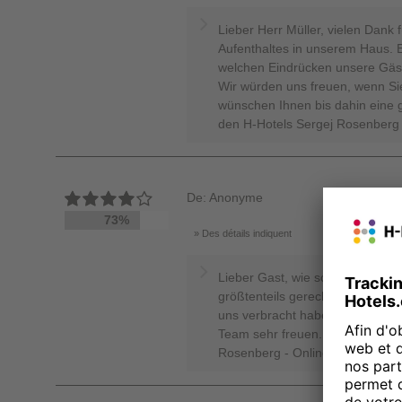
Lieber Herr Müller, vielen Dank 
Aufenthaltes in unserem Haus. Es
welchen Eindrücken unsere Gäst
Wir würden uns freuen, wenn Si
wünschen Ihnen bis dahin eine g
den H-Hotels Sergej Rosenberg 
De: Anonyme
73%
Des détails indiquent
Lieber Gast, wie schön, dass w
größtenteils gerecht werden ko
uns verbracht haben. Über ein 
Team sehr freuen. Herzliche Gr
Rosenberg - Online Reputation