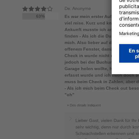
De: Anonyme
63%
Es war mein erster Aufenthalt in e
viel reise. Kurz und knapp, ich wer
Ankunft musste ich an der Bar fra
finden - Als ich die Dusche nur ge
mich. Also lieber auf das Duschen v
offenem Fenster, damit es erträglic
Check in wurde nicht nach meinem
jedoch bei der Buchung angegeben)
Garage holen wollte, hing ein Zett
erfasst wurde und ich mich doch bi
muss beim Check in Zahlen, aber d
- Als ich mich beim Check out besc
"oh"
Des détails indiquent
Lieber Gast, vielen Dank für Ih
sehr wichtig, denn nur durch ko
Schwachstellen erkennen und so