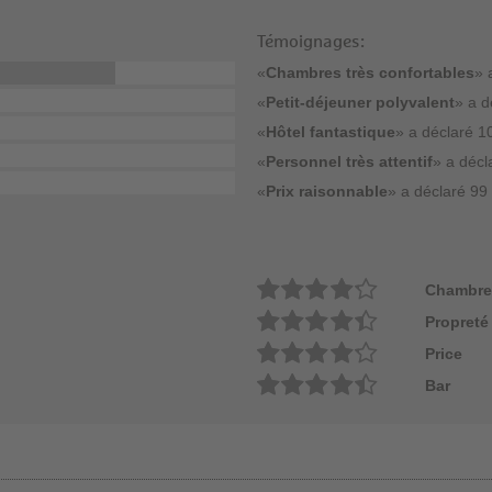
Témoignages:
«
Chambres très confortables
» 
«
Petit-déjeuner polyvalent
» a d
«
Hôtel fantastique
» a déclaré 10
«
Personnel très attentif
» a décl
«
Prix raisonnable
» a déclaré 99 
Chambre
Propreté
Price
Bar