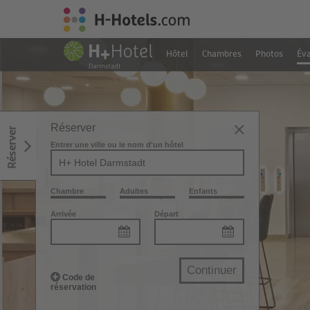
Hôtel
Chambres
Photos
Éva
Réserver
Réserver
Entrer une ville ou le nom d'un hôtel
Chambre
Adultes
Enfants
Arrivée
Départ
Continuer
Code de
réservation