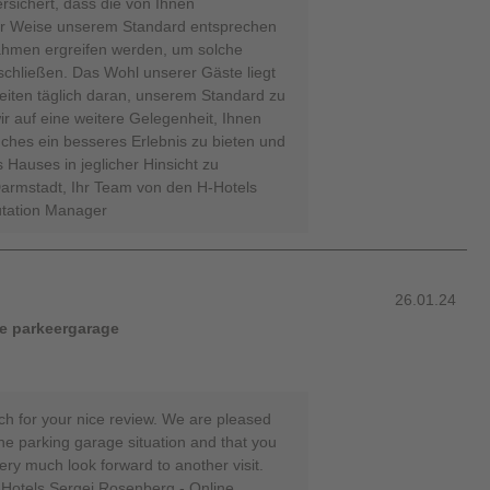
rsichert, dass die von Ihnen
ner Weise unserem Standard entsprechen
ahmen ergreifen werden, um solche
chließen. Das Wohl unserer Gäste liegt
eiten täglich daran, unserem Standard zu
 auf eine weitere Gelegenheit, Ihnen
ches ein besseres Erlebnis zu bieten und
 Hauses in jeglicher Hinsicht zu
armstadt, Ihr Team von den H-Hotels
utation Manager
26.01.24
de parkeergarage
h for your nice review. We are pleased
the parking garage situation and that you
ry much look forward to another visit.
-Hotels Sergej Rosenberg - Online