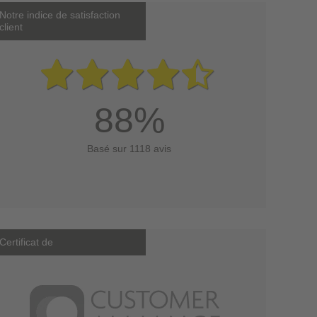
Notre indice de satisfaction
client
88%
Basé sur 1118 avis
Certificat de