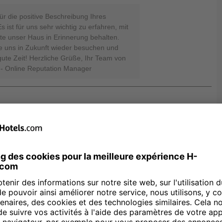
für die positive Beschreibung Ihres
 ist für uns sehr wichtig zu erfahren, mit
e unser Haus in Erinnerung behalten.
e uns in Zukunft wieder besuchen und
ute Zeit! Herzliche Grüße, Ihr Team von
- Online Reputation Manager
27.01.24
ir Ihren Wünschen und Vorstellungen
nnten und Sie eine angenehme Zeit bei
baldiges Wiedersehen würde sich unser
üße, Ihr Team von den H-Hotels Sergej
 Manager