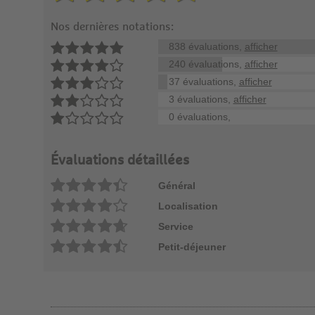
Nos dernières notations:
838 évaluations,
afficher
240 évaluations,
afficher
37 évaluations,
afficher
3 évaluations,
afficher
0 évaluations,
Évaluations détaillées
Général
Localisation
Service
Petit-déjeuner