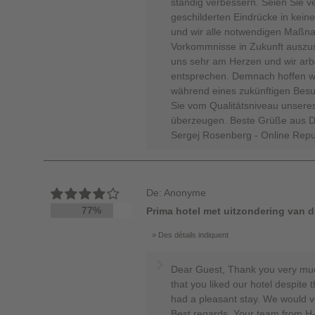
ständig verbessern. Seien Sie ve
geschilderten Eindrücke in kei
und wir alle notwendigen Maßn
Vorkommnisse in Zukunft auszus
uns sehr am Herzen und wir arb
entsprechen. Demnach hoffen wir
während eines zukünftigen Besu
Sie vom Qualitätsniveau unseres
überzeugen. Beste Grüße aus D
Sergej Rosenberg - Online Rep
De: Anonyme
77%
Prima hotel met uitzondering van 
Des détails indiquent
Dear Guest, Thank you very muc
that you liked our hotel despite 
had a pleasant stay. We would ve
Best regards, Your team from H