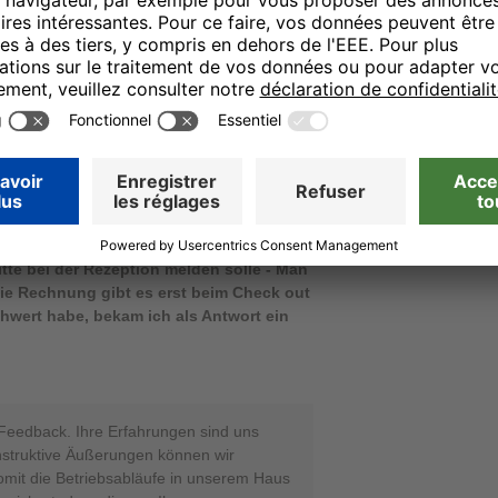
26.01.24
inem H+ Hotel, obwohl ich geschäftlich
de H+ nicht wieder buchen. - Bei der
gen, um den Check-in überhaupt zu
öffnet habe, dachte ich, ich übergebe
erzichtet. - Geschlafen habe ich mit
h war - wahnsinnig hellhörig - Beim
 Kennzeichen gefragt (ich habe dieses
, als ich aber mein Auto wieder aus der
el daran, dass mein Kennzeichen nicht
tte bei der Rezeption melden solle - Man
ie Rechnung gibt es erst beim Check out
hwert habe, bekam ich als Antwort ein
r Feedback. Ihre Erfahrungen sind uns
nstruktive Äußerungen können wir
mit die Betriebsabläufe in unserem Haus