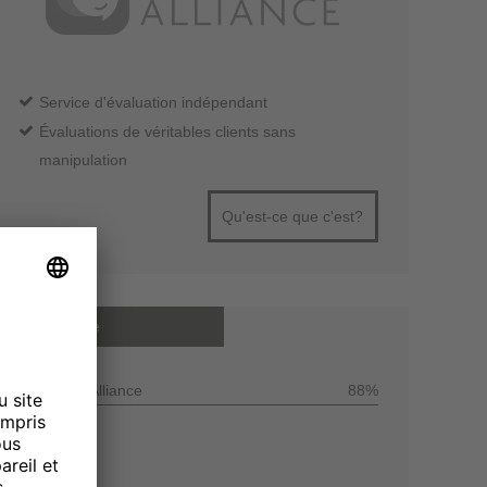
Service d'évaluation indépendant
Évaluations de véritables clients sans
manipulation
Qu'est-ce que c'est?
Note moyenne
Customer Alliance
88%