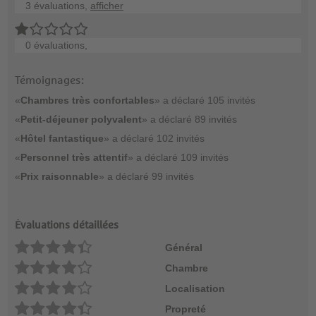
3 évaluations,
afficher
0 évaluations,
Témoignages:
«
Chambres très confortables
» a déclaré 105 invités
«
Petit-déjeuner polyvalent
» a déclaré 89 invités
«
Hôtel fantastique
» a déclaré 102 invités
«
Personnel très attentif
» a déclaré 109 invités
«
Prix raisonnable
» a déclaré 99 invités
Évaluations détaillées
Général
Chambre
Localisation
Propreté