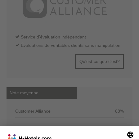
Service d'évaluation indépendant
Évaluations de véritables clients sans manipulation
Qu'est-ce que c'est?
Note moyenne
Customer Alliance
88%