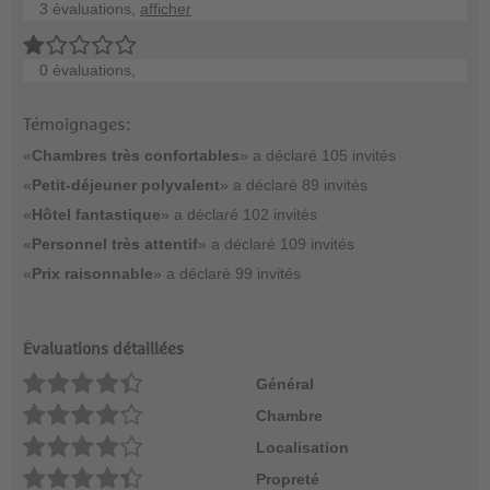
3 évaluations,
afficher
0 évaluations,
Témoignages:
«
Chambres très confortables
» a déclaré 105 invités
«
Petit-déjeuner polyvalent
» a déclaré 89 invités
«
Hôtel fantastique
» a déclaré 102 invités
«
Personnel très attentif
» a déclaré 109 invités
«
Prix raisonnable
» a déclaré 99 invités
Évaluations détaillées
Général
Chambre
Localisation
Propreté