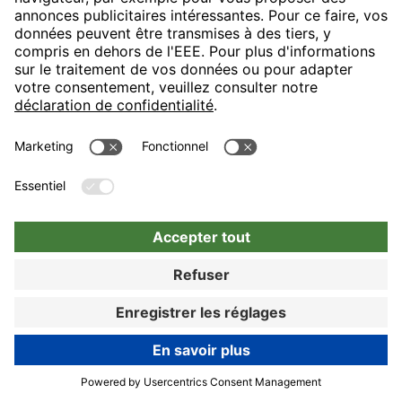
77%
De: Anonyme
10.09.25
Danke für das Zimmerupgrade - ich habe das ruhige
Zimmer, mit Fester nach hinten, sehr genossen.
Des détails indiquent
Lieber Gast, herzlichen Dank, dass Sie sich die Zeit
genommen haben, Ihren Aufenthalt bei uns zu
bewerten und Ihre Eindrücke mit uns zu teilen. Es freut
uns sehr, dass Sie das Zimmerupgrade und das ruhige
Zimmer mit Ausblick zum Hinterhof genießen konnten.
Ihr positives Feedback ist für unser Team eine schöne
Bestätigung und zeigt uns, dass wir Ihren Wünschen
entsprechen konnten. Besonders Ihre lobenden Worte
zur Freundlichkeit unserer Mitarbeitenden wissen wir
sehr zu schätzen und nehmen Ihr Feedback zu
Zimmer, Sauberkeit und Verkehrsanbindung
aufmerksam zur Kenntnis, da uns die stetige
Réserver
Weiterentwicklung unserer Qualität wichtig ist. Wir