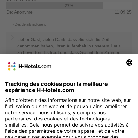
77%
De: Anonyme
11.09.25
Des détails indiquent
Lieber Gast, vielen Dank, dass Sie sich die Zeit
genommen haben, Ihren Aufenthalt in unserem Haus
zu bewerten. Es freut uns, dass Sie mit dem Zimmer,
der Verkehrsanbindung, dem Preis-Leistungs-
Verhältnis sowie der Freundlichkeit unseres Teams
zufrieden waren. Ihre Rückmeldung zur Sauberkeit
sowie zur Internetverbindung nehmen wir aufmerksam
zur Kenntnis. Ihr Feedback ist uns wichtig und hilft uns
dabei, unseren Service kontinuierlich zu verbessern.
Wir würden uns freuen, Sie bei einer nächsten
Gelegenheit wieder bei uns begrüßen zu dürfen.
Herzliche Grüße, Ihr Team von den H-Hotels Sergej
Rosenberg - Online Reputation Manager