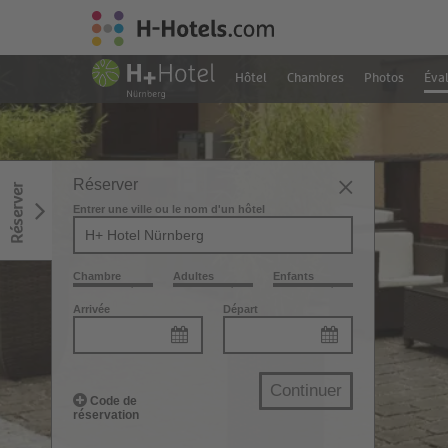
Hôtel
Chambres
Photos
Éva
Réserver
Réserver
Entrer une ville ou le nom d'un hôtel
Chambre
Adultes
Enfants
Arrivée
Départ
Continuer
Code de
réservation