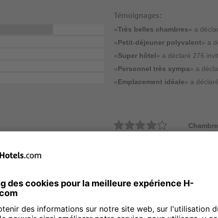
Témoignages:
«
Très belles chambres
» a décla
«
Petit-déjeuner polyvalent
» a d
«
Super hôtel
» a déclaré 276 invi
«
Personnel très sympa
» a décla
«
Emplacement idéale
» a déclaré
Chambre
Propreté
Price
Restaura