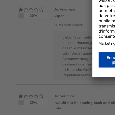
De: Anonyme
20%
Super
Des détails indiquent
Lieber Gast, vielen Dank, dass S
unseres Hauses genommen hab
dass Sie mit unserer Leistung zu
sehr. Doch irgendwie korrespondi
Gesamtwertung, die Sie vergebe
gestimmt oder handelt es sich hi
:-) Herzliche Grüße, Ihr Team v
Reputation Manager
De: Veronica
20%
I would not be coming back and als
hotel