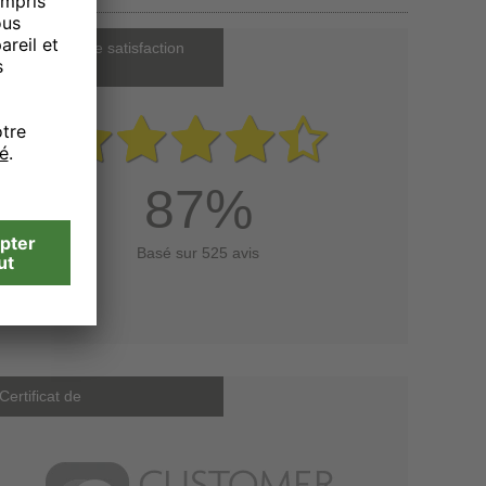
Notre indice de satisfaction
client
87%
Basé sur 525 avis
Certificat de