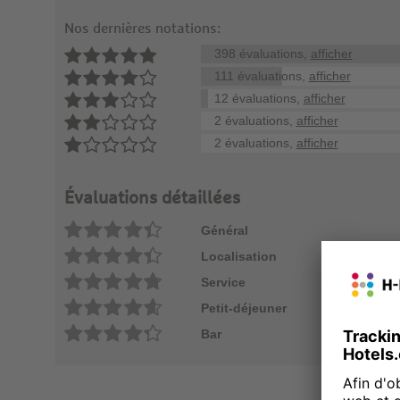
Nos dernières notations:
398 évaluations,
afficher
111 évaluations,
afficher
12 évaluations,
afficher
2 évaluations,
afficher
2 évaluations,
afficher
Évaluations détaillées
Général
Localisation
Service
Petit-déjeuner
Bar