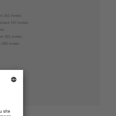
ré 261 invités
éclaré 197 invités
tés
ré 301 invités
 280 invités
nt