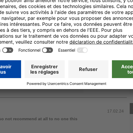
20.03.24
ie sich die Zeit für eine Bewertung
en. Wir entnehmen Ihrem Kommentar,
frieden waren und das freut uns natürlich
ert Ihr Text nicht mit der
n haben. Hat doch irgendwas nicht
erbei lediglich um ein Missverständnis?
on den H-Hotels, Chiara Morano - Online
17.02.24
o not recommend at all to no one this