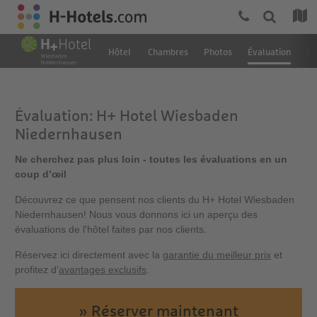
Hôtel
Chambres
Photos
Évaluation
Em
Évaluation: H+ Hotel Wiesbaden
Niedernhausen
Ne cherchez pas plus loin - toutes les évaluations en un
coup d’œil
Découvrez ce que pensent nos clients du H+ Hotel Wiesbaden
Niedernhausen! Nous vous donnons ici un aperçu des
évaluations de l'hôtel faites par nos clients.
Réservez ici directement avec la
garantie du meilleur prix
et
profitez d’
avantages exclusifs
.
» Réserver maintenant