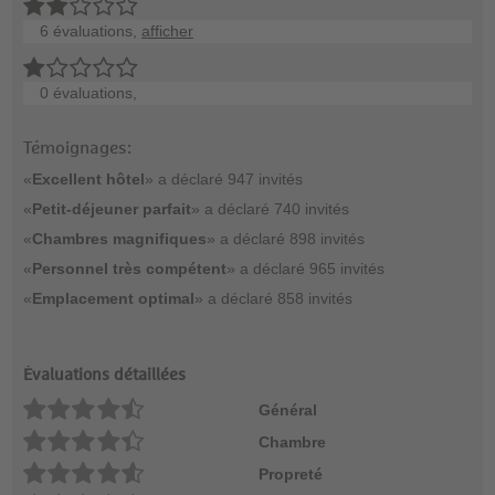
6 évaluations,
afficher
0 évaluations,
Témoignages:
«
Excellent hôtel
» a déclaré 947 invités
«
Petit-déjeuner parfait
» a déclaré 740 invités
«
Chambres magnifiques
» a déclaré 898 invités
«
Personnel très compétent
» a déclaré 965 invités
«
Emplacement optimal
» a déclaré 858 invités
Évaluations détaillées
Général
Chambre
Propreté