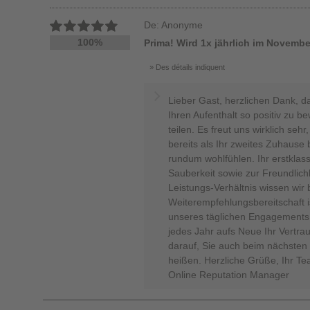
De: Anonyme
100%
Prima! Wird 1x jährlich im Novemb
Des détails indiquent
Lieber Gast, herzlichen Dank, d
Ihren Aufenthalt so positiv zu b
teilen. Es freut uns wirklich se
bereits als Ihr zweites Zuhause 
rundum wohlfühlen. Ihr erstkla
Sauberkeit sowie zur Freundlic
Leistungs-Verhältnis wissen wir
Weiterempfehlungsbereitschaft i
unseres täglichen Engagements. 
jedes Jahr aufs Neue Ihr Vertra
darauf, Sie auch beim nächsten 
heißen. Herzliche Grüße, Ihr T
Online Reputation Manager