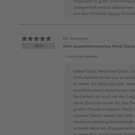
insgesamt in guter Erinnerung u
Gelegenheit erneut willkommen 
von den H-Hotels Sergej Rosenb
De: Anonyme
95%
Sehr empfehlenswertes Hotel Dank
Des détails indiquent
Lieber Gast, herzlichen Dank, d
Ihren Aufenthalt bei uns so posi
zu teilen. Es freut uns sehr, da
empfehlenswert einschätzen und
Sauberkeit als auch mit der Lag
diese Bereiche sowie für das Pr
großer Freude entgegen. Auch Ih
unseres Teams wissen wir sehr 
Weiterempfehlungsbereitschaft is
unseres täglichen Engagements. 
Aufenthalt in angenehmer Erinn