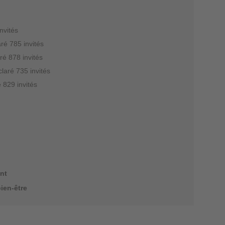
nvités
ré 785 invités
ré 878 invités
claré 735 invités
 829 invités
nt
ien-être