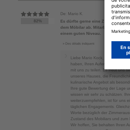
De: Mario K.
82%
Es dürfte gerne eine Zimmerrenovie
dem Möbilar ab. Mitarbeiter sind fre
einem guten Niveau.
Des détails indiquent
Liebe Mario Kock, herzlichen D
haben, Ihren Aufenthalt und Ihre
mit uns zu teilen. Es freut uns s
unseres Hauses, die Freundlichk
kulinarische Angebot als beson
Ihre gute Bewertung der Lage un
wissen wir sehr zu schätzen. Ihr
weiterzuempfehlen, ist für uns e
täglichen Engagements. Gleichze
Worte bezüglich der Zimmeraus
Zustand des Mobiliars und zum
Wir hoffen, Sie behalten Ihren A