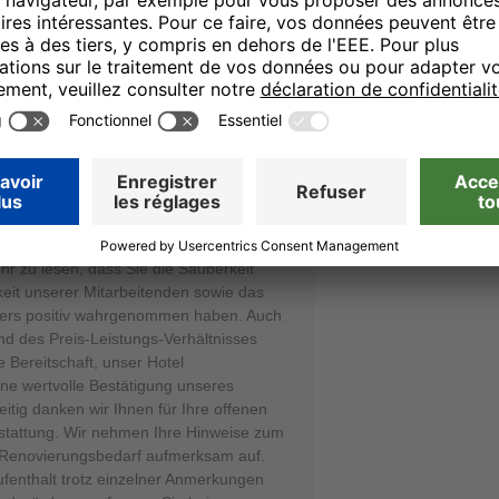
23.11.25
rung stattfinden, der Lack ist gerade bei
undlich, Hotel ist sauber. Essen ist auf
ank, dass Sie sich die Zeit genommen
 persönlichen Eindrücke so ausführlich
ehr zu lesen, dass Sie die Sauberkeit
eit unserer Mitarbeitenden sowie das
ders positiv wahrgenommen haben. Auch
d des Preis-Leistungs-Verhältnisses
e Bereitschaft, unser Hotel
ine wertvolle Bestätigung unseres
itig danken wir Ihnen für Ihre offenen
stattung. Wir nehmen Ihre Hinweise zum
 Renovierungsbedarf aufmerksam auf.
ufenthalt trotz einzelner Anmerkungen