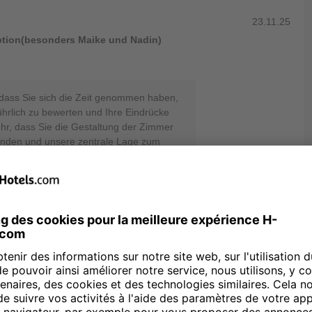
23.11.25
ption(besonders Maike und Nadin)
 dass Sie sich die Zeit genommen haben,
ührlich zu bewerten und Ihre Eindrücke
sehr, dass Sie die Gestaltung der Zimmer
nden und unsere zentrale Lage zum
die lobenden Worte zur Freundlichkeit
hätzen – Ihr positives Feedback motiviert
berkeit hinter dem Sofa sowie zum
rksam auf. Vielen Dank für diese
 helfen uns dabei, den Komfort für
ern. Dass Sie unser Haus
, ist für uns eine besonders schöne
chon bald wieder bei uns begrüßen zu
ahin alles Gute. Herzliche Grüße, Ihr
Rosenberg - Online Reputation Manager