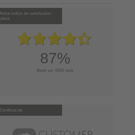
Notre indice de satisfaction
client
87%
Basé sur 1805 avis
Certificat de