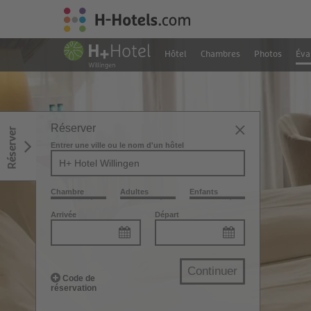
Hôtel
Chambres
Photos
Éva
Réserver
Réserver
Entrer une ville ou le nom d'un hôtel
Chambre
Adultes
Enfants
Arrivée
Départ
Continuer
Code de
réservation