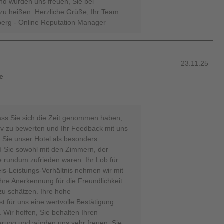
nd würden uns freuen, Sie bei
zu heißen. Herzliche Grüße, Ihr Team
erg - Online Reputation Manager
23.11.25
e
ass Sie sich die Zeit genommen haben,
tiv zu bewerten und Ihr Feedback mit uns
ss Sie unser Hotel als besonders
 Sie sowohl mit den Zimmern, der
e rundum zufrieden waren. Ihr Lob für
eis-Leistungs-Verhältnis nehmen wir mit
re Anerkennung für die Freundlichkeit
zu schätzen. Ihre hohe
t für uns eine wertvolle Bestätigung
Wir hoffen, Sie behalten Ihren
erung und würden uns sehr freuen, Sie