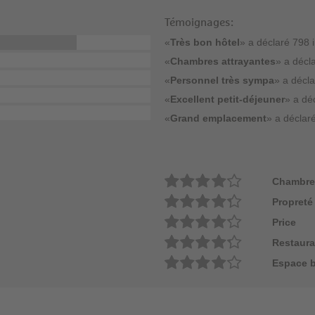
Témoignages:
«
Très bon hôtel
» a déclaré 798 i
«
Chambres attrayantes
» a décla
«
Personnel très sympa
» a décla
«
Excellent petit-déjeuner
» a dé
«
Grand emplacement
» a déclaré
Chambre
Propreté
Price
Restaura
Espace b