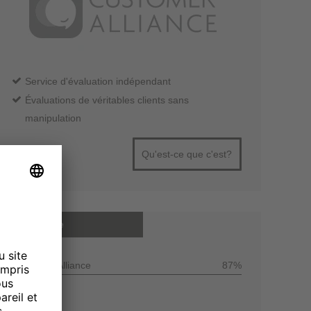
Service d'évaluation indépendant
Évaluations de véritables clients sans
manipulation
Qu'est-ce que c'est?
Note moyenne
Customer Alliance
87%