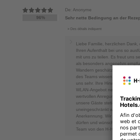
De: Anonyme
96%
Sehr nette Bedingung an der Reze
Des détails indiquent
Liebe Familie, herzlichen Dank,
Ihren Aufenthalt bei uns so ausf
mit uns zu teilen. Es freut uns 
als besonders angenehm empfu
Wandern geschätzt haben. Auch 
des Teams wissen wir sehr zu sc
uns sehr. Ihre Hinweise zur Sau
WLAN-Angebot nehmen wir aufme
wertvollen Anregungen, denn sie
unsere Gäste stetig zu verbess
uneingeschränkt weiterempfehlen
Anerkennung. Wir hoffen, Sie s
dürfen und wünschen Ihnen bis d
Team von den H-Hotels Sergej 