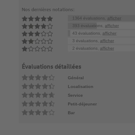
Nos dernières notations:
1364 évaluations,
afficher
393 évaluations,
afficher
43 évaluations,
afficher
3 évaluations,
afficher
2 évaluations,
afficher
Évaluations détaillées
Général
Localisation
Service
Petit-déjeuner
Bar