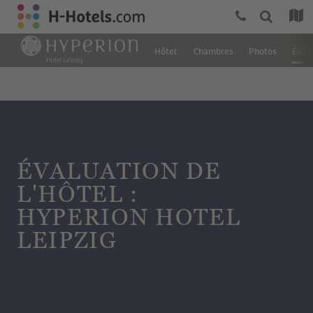
Hôtel
Chambres
Photos
Éval
ÉVALUATION DE
L'HÔTEL :
HYPERION HOTEL
LEIPZIG