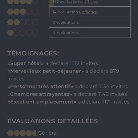
142 évaluations,
afficher
14 évaluations,
afficher
0 évaluations,
0 évaluations,
TÉMOIGNAGES:
«Super hôtel»
a déclaré 1133 invités
«Merveilleux petit-déjeuner»
a déclaré 879
invités
«Personnel très attentif»
a déclaré 1134 invités
«Chambres attrayantes»
a déclaré 1142 invités
«Excellent emplacement»
a déclaré 1171 invités
ÉVALUATIONS DÉTAILLÉES
Général