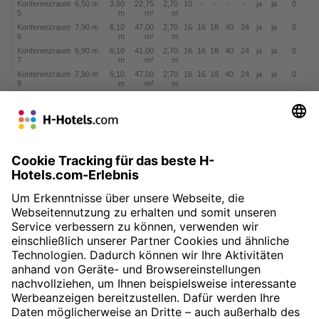
Konferenzraum
6,50 m
3,50
22,75
2,70
10
-
-
-
-
ja
ja
0
5
m
m²
m
Konferenzraum
7,90 m
6,10
47,00
2,70
16
16
18
40
24
ja
ja
0
6
m
m²
m
Konferenzraum
6,90 m
6,10
41,00
2,70
16
16
18
40
24
ja
ja
0
7
m
m²
m
Konferenzraum
7,90 m
6,10
47,00
2,70
16
16
18
40
24
ja
ja
0
8
m
m²
m
Konferenzraum
7,90 m
4,90
37,00
2,70
14
16
16
20
-
ja
ja
0
9
m
m²
m
Konferenzraum
7,90 m
4,90
37,00
2,70
14
14
16
20
-
ja
ja
0
10
m
m²
m
Kombinationsmöglichkeiten
Länge
Breite
Fläche
Höhe
BL
U
P
S
Ba
Kombination 1 (1+2/ 2+3)
19,00
19,00
370,00
3,50
100
70
180
420
200
m
m
m²
m
Kombination 2 (1-3)
19,00
28,50
545,00
3,50
150
100
270
650
350
m
m
m²
m
Kombination 3 (6+7/ 7+8)
14,80
6,10
88,00
2,70
30
30
40
90
50
m
m
m²
m
Kombination 4 (6-8)
22,70
6,10
135,00
2,70
40
40
60
140
80
m
m
m²
m