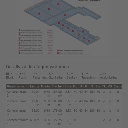
Details zu den Tagungsräumen
BL =
U = U-
P =
S =
Ba =
TL =
VD =
Block
Form
Parlament
Stuhlreihen
Bankett
Tageslicht
verdunkelbar
Raumname
Länge
Breite
Fläche
Höhe
BL
U
P
S
Ba
TL
VD
Etage
Konferenzraum
19,00
9,50
185,00
3,50
50
40
84
180
80
ja
ja
0
1
m
m
m²
m
Konferenzraum
19,00
9,50
185,00
3,50
50
40
84
180
80
ja
ja
0
2
m
m
m²
m
Konferenzraum
18,00
9,50
175,00
3,50
50
40
84
180
80
ja
ja
0
3
m
m
m²
m
Konferenzraum
6,50 m
3,50
22,75
2,70
10
-
-
-
-
ja
ja
0
4
m
m²
m