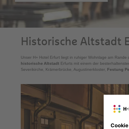
Historische Altstadt 
Unser H+ Hotel Erfurt liegt in ruhiger Wohnlage am Rande
historische Altstadt
Erfurts mit einem der besterhaltenste
Severikirche, Krämerbrücke, Augustinerkloster,
Festung Pe