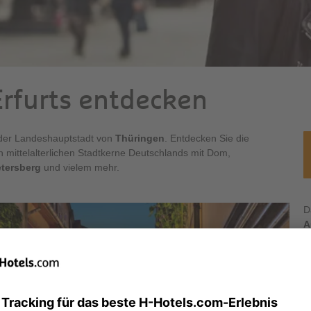
Erfurts entdecken
 der Landeshauptstadt von
Thüringen
. Entdecken Sie die
n mittelalterlichen Stadtkerne Deutschlands mit Dom,
tersberg
und vielem mehr.
D
A
D
d
D
H