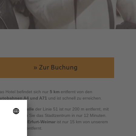
» Zur Buchung
as Hotel befindet sich nur
5 km
entfernt von den
utobahnen A4 und A71
und ist schnell zu erreichen.
ie
Bushaltestelle
der Linie 51 ist nur 200 m entfernt, mit
ieser erreichen Sie das Stadtzentrum in nur 12 Minuten.
er
Flughafen Erfurt-Weimar
ist nur 15 km von unserem
+ Hotel Erfurt entfernt.