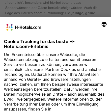
„freundlich“, besonders wird hierbei betont, dass
Sonderwünsche der Gäste berücksichtigt würden. Auch die
Lage des Hauses findet Zustimmung: Die „
ruhige, grüne
Gegend
“ wird genauso gelobt, wie die Nähe zur Autobahn, die
als praktisch wahrgenommen wird. In ihren Beurteilungen
merken die Gäste an, dass sie das H+ Hotel Nürnberg „
wirklich
empfehlenswert
“ finden oder „jederzeit wieder ein Hotelzimmer
buchen“ würden. Zusammenfassend lässt sich zitieren: Ich
„
komme ganz bestimmt mal wieder
“, „
bravo!
“.
» Zur Buchung