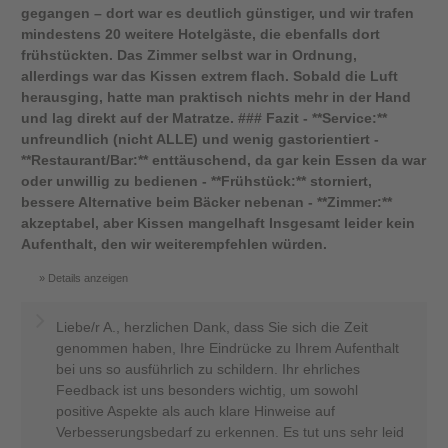
gegangen – dort war es deutlich günstiger, und wir trafen
mindestens 20 weitere Hotelgäste, die ebenfalls dort
frühstückten. Das Zimmer selbst war in Ordnung,
allerdings war das Kissen extrem flach. Sobald die Luft
herausging, hatte man praktisch nichts mehr in der Hand
und lag direkt auf der Matratze. ### Fazit - **Service:**
unfreundlich (nicht ALLE) und wenig gastorientiert -
**Restaurant/Bar:** enttäuschend, da gar kein Essen da war
oder unwillig zu bedienen - **Frühstück:** storniert,
bessere Alternative beim Bäcker nebenan - **Zimmer:**
akzeptabel, aber Kissen mangelhaft Insgesamt leider kein
Aufenthalt, den wir weiterempfehlen würden.
Details anzeigen
Liebe/r A., herzlichen Dank, dass Sie sich die Zeit
genommen haben, Ihre Eindrücke zu Ihrem Aufenthalt
bei uns so ausführlich zu schildern. Ihr ehrliches
Feedback ist uns besonders wichtig, um sowohl
positive Aspekte als auch klare Hinweise auf
Verbesserungsbedarf zu erkennen. Es tut uns sehr leid