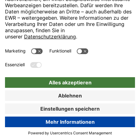
München mit direktem U-Bahn-Anschluss an die Münchner
Innenstadt. Unser Haus ist idealer Ausgangspunkt für Ihren
Messebesuch, Ihre Geschäftsreise oder Ihren Münchenbesuch.
89% Kundenzufriedenheit
Hotel-Details
Zur Buchung
Zur Buchung