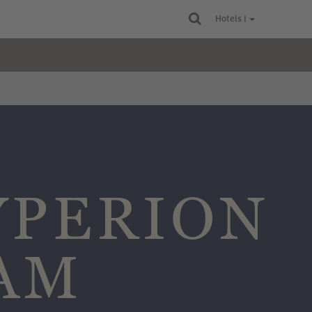
Hotels |
YPERION
AM