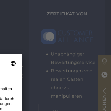
ZERTIFIKAT VON
Unabhängiger
Bewertungsservice
Bewertungen von
08.12.25
realen Gästen
ohne zu
manipulieren