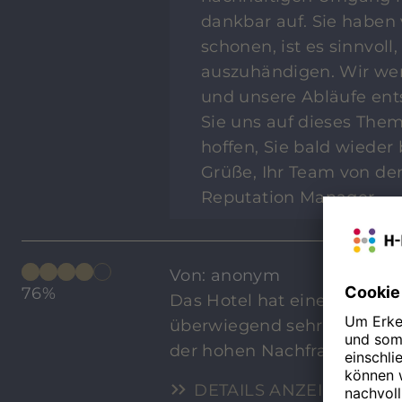
dankbar auf. Sie haben
schonen, ist es sinnvol
auszuhändigen. Wir we
und unsere Abläufe ent
Sie uns auf dieses Th
hoffen, Sie bald wieder
Grüße, Ihr Team von den
Reputation Manager
Von: anonym
76%
Das Hotel hat eine bestech
überwiegend sehr freundlich
der hohen Nachfrage auch 
DETAILS ANZEIGEN