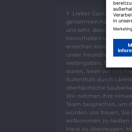
Lieber Gast, herzliche
genommen haben, uns Ih
uns sehr, dass Sie die z
hervorheben und viele
erreichen konnten. Beso
unser freundliches und 
weitergeben. Dass Sie 
waren, lesen wir mit Fre
Aufenthalt durch Lärmb
oberflächliche Sauberk
Wir nehmen Ihre Hinwei
Team besprechen, um di
würden uns freuen, Sie
willkommen zu heißen 
Haus zu überzeugen. Mi