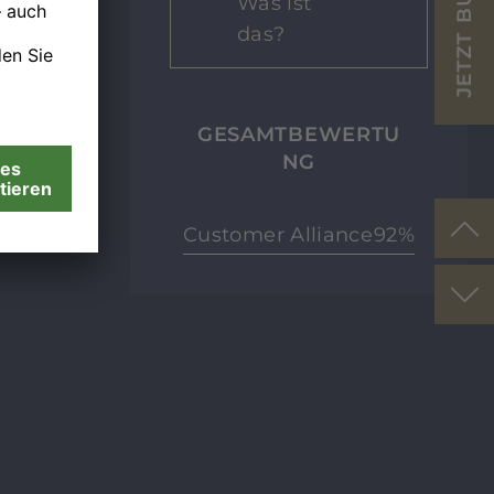
JETZT BUCHEN
Was ist
das?
GESAMTBEWERTU
NG
Customer Alliance
92%