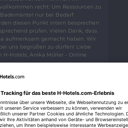
 vollkommen recht: Um Ressourcen zu
l, Bademäntel nur bei Bedarf
rden diesen Punkt intern besprechen
sprechend prüfen. Vielen Dank, dass
ema aufmerksam gemacht haben. Wir
 bei uns begrüßen zu dürfen! Liebe
 H-Hotels, Anika Müller - Online
end gute Lage, das Personal ist
 und hilfsbereit. Leider ist es aufgrund
sehr unruhig.