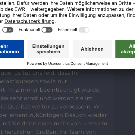
n Dank, dass Sie sich die Zeit
re Eindrücke zu schildern. Es freut
entrale Lage unseres Hauses so positiv
 Sehenswürdigkeiten bequem
nders schön ist auch Ihr Lob für
hilfsbereites Team, was wir gerne
mit diesem Service rundum zufrieden
ude. Es tut uns leid, dass Ihr
elästigungen sowie nur
eit im Zimmer beeinträchtigt wurde.
se sehr ernst und werden sie im
e Qualität weiter zu verbessern. Wir
 bei einem zukünftigen Besuch wieder
und Sie dann noch mehr von unserem
t herzlichen Grüßen, Ihr Team von