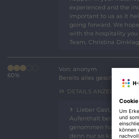
experienced and the in
important to us as it h
going forward. We hope 
with the hospitality you
Team, Christina Dinkla
Von: anonym
60%
Bereits alles geschrieben!
DETAILS ANZEIGEN
Lieber Gast, wir dank
Aufenthalt bei uns die 
genommen haben. Ihre o
denn nur so können wir