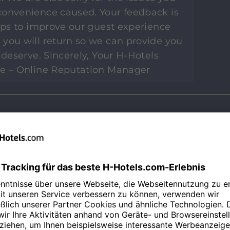
convenience caused. Your feedback is
elps to improve our guest experience
you will return so we can provide you
 deserve. Sincerely, Your H-Hotels
ge – Online Reputation Manager
en Ihnen, dass Sie sich nach Ihrem
Zeit für diese ehrliche Rückmeldung
ffenen Worte sind uns sehr wichtig,
 die Erfahrungen unserer Gäste