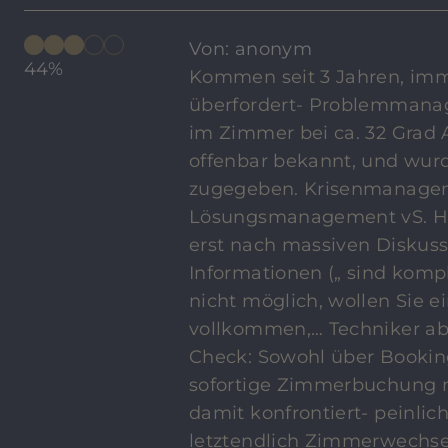
Von: anonym
44%
Kommen seit 3 Jahren, imme
überfordert- Problemmanage
im Zimmer bei ca. 32 Grad
offenbar bekannt, und wurd
zugegeben. Krisenmanagem
Lösungsmanagement vS. Ho
erst nach massiven Diskus
Informationen („ sind komp
nicht möglich, wollen Sie e
vollkommen,… Techniker aber
Check: Sowohl über Booking
sofortige Zimmerbuchung m
damit konfrontiert- peinl
letztendlich Zimmerwechse