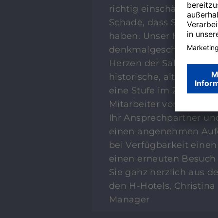
richtig einschätzen und
Schade, dass Sie uns ni
haben. Unser HYPERION 
denkmalgeschützten Ge
Herzen der Salzburger 
historische, alte Gebä
eine Stufe im Zimmer. 
Mitarbeiter vor Ort ans
Ihr Ansprechpartner un
einen angenehmen Aufe
bei Verfügbarkeit ein
einen erneuten Besuch 
Sie ganz herzlich aus d
den H-Hotels, Christina
Manager