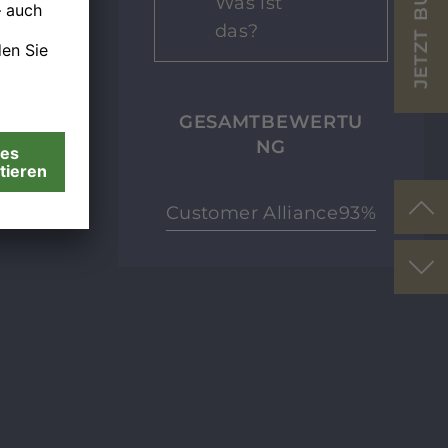
JETZT BUCHEN
Was ist
das?
GESAMTBEWERTU
NG
Customer Alliance
93%