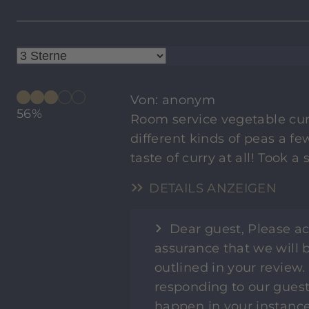
Von: anonym
56%
Room service vegetable curr
different kinds of peas a fe
taste of curry at all! Took a
DETAILS ANZEIGEN
Dear guest, Please ac
assurance that we will 
outlined in your review. 
responding to our guests
happen in your instance.