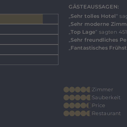
GÄSTEAUSSAGEN:
„
Sehr tolles Hotel
“ sa
„
Sehr moderne Zimm
„
Top Lage
“ sagten 45
„
Sehr freundliches Pe
„
Fantastisches Frühs
Zimmer
Sauberkeit
Price
Restaurant