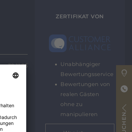
ZERTIFIKAT VON
Unabhängiger
30.11.25
Bewertungsservice
Bewertungen von
realen Gästen
ohne zu
manipulieren