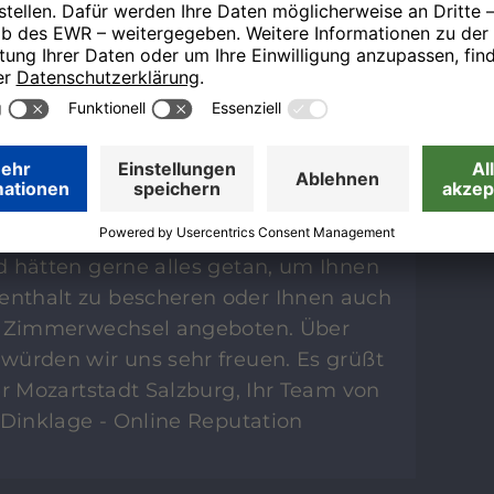
 Verbesserungen gezielt anstoßen.
cht gleich direkt vor Ort angesprochen
Hotel Salzburg befindet sich im
bäudeensemble des Palais Faber im
Neustadt, bedingt durch das
ude haben auch einige unserer Zimmer
Gern können Sie immer unsere
prechen, sie sind 24 Stunden am Tag
d hätten gerne alles getan, um Ihnen
nthalt zu bescheren oder Ihnen auch
en Zimmerwechsel angeboten. Über
würden wir uns sehr freuen. Es grüßt
er Mozartstadt Salzburg, Ihr Team von
 Dinklage - Online Reputation