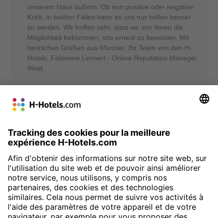
unserem Haus äußern. Ob nun positive oder negative
Kritik, in beiden Fällen kann es uns nur helfen besser
zu werden. Wir hoffen sehr, dass wir von Ihnen die
Möglichkeit bekommen, uns erneut zu beweisen. Mit
herzlichen Grüßen aus Münster, Ihr Team von den H-
Hotels, Fabienne Lennert - Online Reputation Manager
West
60%
De: Karsten T.
30.01.25
Gute Lage Bad Ok aber Zimmer sehr klein Betten nicht gut
Des détails indiquent
Sehr geehrter Karsten Theis, herzlichen Dank für die
Bewertung Ihres Aufenthaltes und Ihre ehrlichen Worte.
Nur durch Gäste, die sich die Zeit nehmen, uns Ihre
‚Erlebnisse’ mitzuteilen, können Verbesserungen in