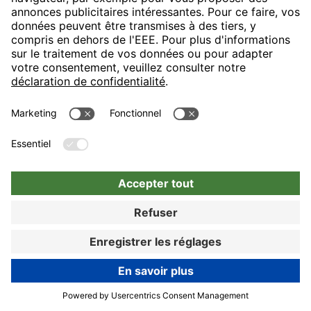
unseren Hotels herbeigeführt werden. Wir bedauern
sehr, dass Sie aufgrund der aufgeführten Ereignisse
Ihren Aufenthalt in unserem Haus nicht komplett
genießen konnten. Wir hätten uns aber auch gefreut,
wenn Sie Ihre Anregungen und Hinweise direkt an der
Hotel - Rezeption mitgeteilt hätten, um Ihre Kritikpunkte
noch während Ihres Aufenthalts beilegen zu können.
Unser Team steht allen unseren Gästen stets zur
Verfügung, um einen rundum angenehmen Aufenthalt
sicherzustellen. Wir hoffen, dass wir noch einmal die
Möglichkeit bekommen, Sie zu begeistern und
wünschen Ihnen bis dahin eine schöne Zeit. Mit
herzlichen Grüßen, Ihr Team von den H-Hotels,
Fabienne Lennert - Online Reputation Manager West
56%
De: Anonyme
26.01.25
Réserver
Von außen hübscher als von innen. Lage war der primäre