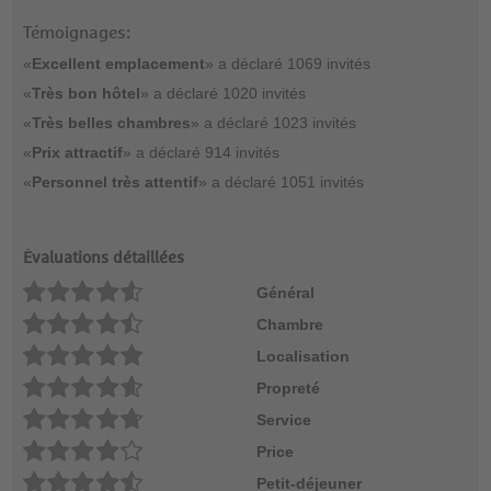
Témoignages:
«
Excellent emplacement
» a déclaré 1069 invités
«
Très bon hôtel
» a déclaré 1020 invités
«
Très belles chambres
» a déclaré 1023 invités
«
Prix attractif
» a déclaré 914 invités
«
Personnel très attentif
» a déclaré 1051 invités
Évaluations détaillées
Général
Chambre
Localisation
Propreté
Service
Price
Petit-déjeuner