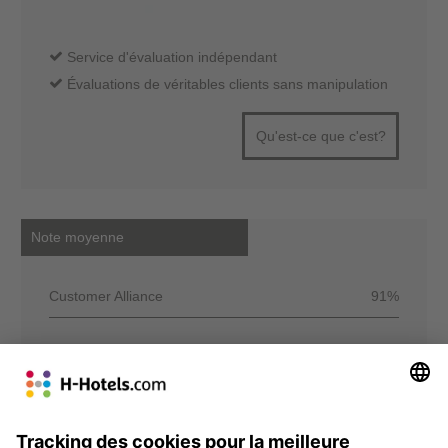
Service d'évaluation indépendant
Évaluations de véritables clients sans manipulation
Qu'est-ce que c'est?
Note moyenne
Customer Alliance
91%