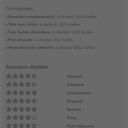
Témoignages:
«
Excellent emplacement
» a déclaré 1069 invités
«
Très bon hôtel
» a déclaré 1020 invités
«
Très belles chambres
» a déclaré 1023 invités
«
Prix attractif
» a déclaré 914 invités
«
Personnel très attentif
» a déclaré 1051 invités
Évaluations détaillées
Général
Chambre
Localisation
Propreté
Service
Price
Petit-déjeuner