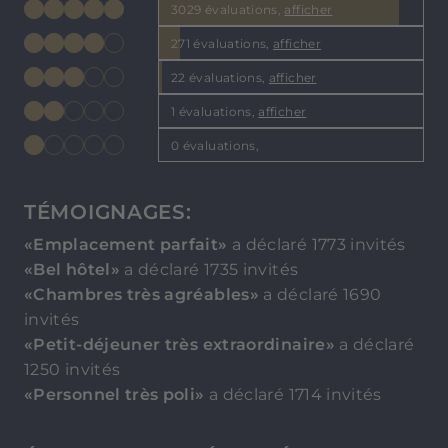
3029 évaluations,
afficher
271 évaluations,
afficher
22 évaluations,
afficher
1 évaluations,
afficher
0 évaluations,
TÉMOIGNAGES:
«Emplacement parfait»
a déclaré 1773 invités
«Bel hôtel»
a déclaré 1735 invités
«Chambres très agréables»
a déclaré 1690
invités
«Petit-déjeuner très extraordinaire»
a déclaré
1250 invités
«Personnel très poli»
a déclaré 1714 invités