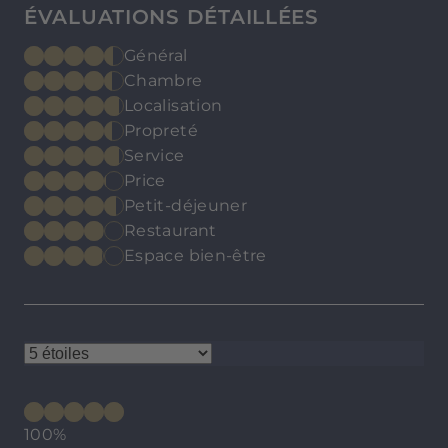
ÉVALUATIONS DÉTAILLÉES
Général
Chambre
Localisation
Propreté
Service
Price
Petit-déjeuner
Restaurant
Espace bien-être
100%