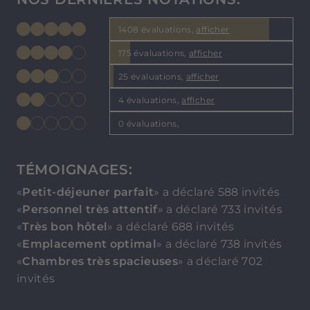
1408 évaluations,
afficher
175 évaluations,
afficher
25 évaluations,
afficher
4 évaluations,
afficher
0 évaluations,
TÉMOIGNAGES:
«
Petit-déjeuner parfait
» a déclaré 588 invités
«
Personnel très attentif
» a déclaré 733 invités
«
Très bon hôtel
» a déclaré 688 invités
«
Emplacement optimal
» a déclaré 738 invités
«
Chambres très spacieuses
» a déclaré 702
invités