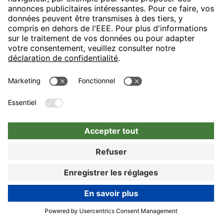
Vielfalt zu arbeiten. Wir würden uns sehr
freuen, Sie wieder einmal bei uns im
schönen Garmisch-Partenkirchen
begrüßen zu dürfen und wünschen
Ihnen bis dahin eine weiterhin
angenehme Zeit. Herzliche Grüße, Ihr
Team von den H-Hotels, Nicole Krötz -
Online Reputation Manager
100%
De: Anonyme
07.12.25
DES DÉTAILS INDIQUENT
Lieber Gast, mit großer Freude haben
RÉSERVER MAINTENANT
Réserver
wir anhand Ihrer Wertung gesehen, dass