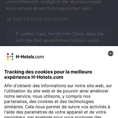
und hilfsbereit. Lediglich die Wurstauswahl
kann etwas abwechslungsreicher sein
DES DÉTAILS INDIQUENT
Lieber Gast, herzlichen Dank, dass Sie
sich die Zeit genommen haben, unser
HYPERION Hotel so positiv zu bewerten.
Es freut uns sehr zu lesen, dass Ihnen
unsere zentrale Lage sowie die
Freundlichkeit und Hilfsbereitschaft
unseres Teams besonders in Erinnerung
geblieben sind. Ihre Anmerkung zur
Wurstauswahl beim Frühstück haben
wir zur Kenntnis genommen und
selbstverständlich an das
verantwortliche Team weitergeleitet, um
hier weiterhin an einer noch größeren