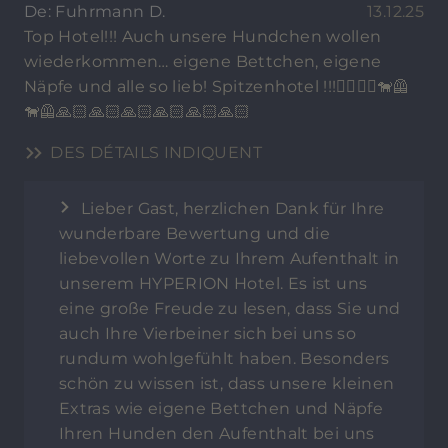
De: Fuhrmann D.
13.12.25
Top Hotel!!! Auch unsere Hundchen wollen
wiederkommen… eigene Bettchen, eigene
Näpfe und alle so lieb! Spitzenhotel !!!🙋‍♀️🙋‍♂️🐕‍🦺
🐕‍🦺🙏🏻🙏🏻🙏🏻🙏🏻🙏🏻🙏🏻
DES DÉTAILS INDIQUENT
Lieber Gast, herzlichen Dank für Ihre
wunderbare Bewertung und die
liebevollen Worte zu Ihrem Aufenthalt in
unserem HYPERION Hotel. Es ist uns
eine große Freude zu lesen, dass Sie und
auch Ihre Vierbeiner sich bei uns so
rundum wohlgefühlt haben. Besonders
schön zu wissen ist, dass unsere kleinen
Extras wie eigene Bettchen und Näpfe
Ihren Hunden den Aufenthalt bei uns