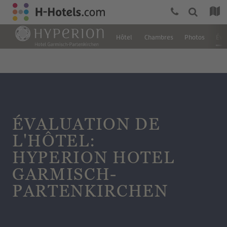
Hôtel
Chambres
Photos
Éva
ÉVALUATION DE
L'HÔTEL:
HYPERION HOTEL
GARMISCH-
PARTENKIRCHEN