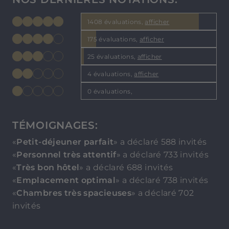
1408 évaluations,
afficher
175 évaluations,
afficher
25 évaluations,
afficher
4 évaluations,
afficher
0 évaluations,
TÉMOIGNAGES:
«
Petit-déjeuner parfait
» a déclaré 588 invités
«
Personnel très attentif
» a déclaré 733 invités
«
Très bon hôtel
» a déclaré 688 invités
«
Emplacement optimal
» a déclaré 738 invités
«
Chambres très spacieuses
» a déclaré 702
invités