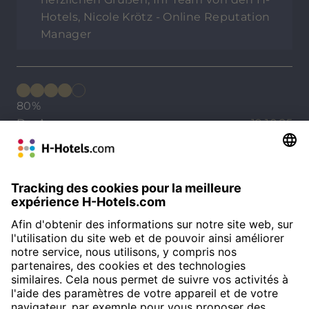
Hotels, Nicole Krötz - Online Reputation
Manager
80%
De: Anonyme
19.10.25
Zimmer sehr sauber; Tiere willkommen; Lage
top; Frühstücksbüffet top; Mitarbeiter teilweise
sehr langsam, wenig aufmerksam; es fehlt eine
E-Ladestation fürs Auto in der Garage; wenig
bis keine Rücksichtnahme auf
Unverträglichkeiten beim Abendessen , obwohl
dies per Email und mündlich mitgeteilt wurde
DES DÉTAILS INDIQUENT