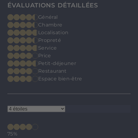
ÉVALUATIONS DÉTAILLÉES
Général
Chambre
Localisation
Propreté
Service
Price
Petit-déjeuner
Restaurant
Espace bien-être
75%