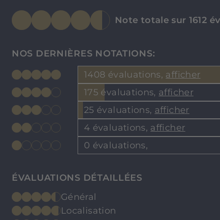
Note totale sur 1612 é
NOS DERNIÈRES NOTATIONS:
1408 évaluations,
afficher
175 évaluations,
afficher
25 évaluations,
afficher
4 évaluations,
afficher
0 évaluations,
ÉVALUATIONS DÉTAILLÉES
Général
Localisation