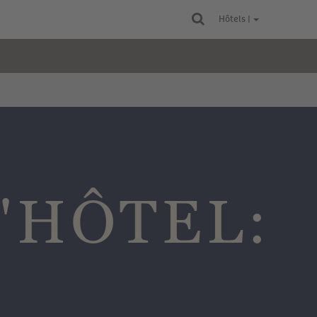
Hôtels |
'HÔTEL: