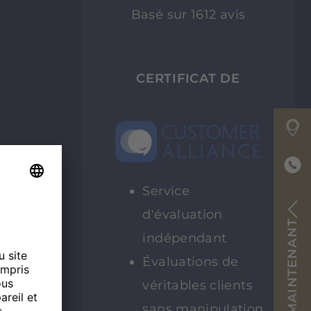
Basé sur 1612 avis
CERTIFICAT DE
Service
d'évaluation
RÉSERVER MAINTENANT
indépendant
Évaluations de
véritables clients
sans manipulation