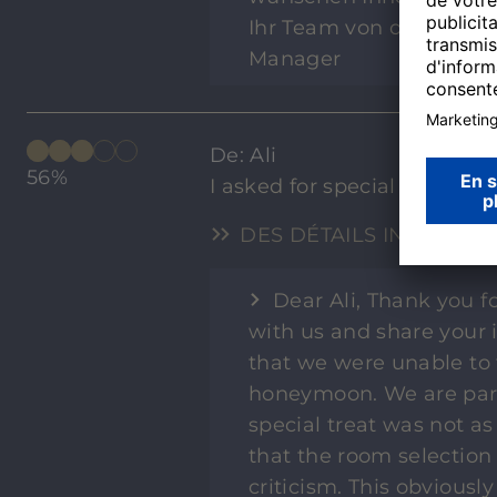
Ihr Team von den H-Hote
Manager
De: Ali
56%
I asked for special request
DES DÉTAILS INDIQUEN
Dear Ali, Thank you f
with us and share your 
that we were unable to 
honeymoon. We are parti
special treat was not a
that the room selection
criticism. This obviousl