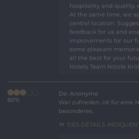
hospitality and quality,
At the same time, we app
central location. Sugges
feedback for us and ena
improvements for our fu
some pleasant memories
all the best for your fu
Hotels Team Nicole Krö
De: Anonyme
60%
War zufrieden, ist für eine
besonderes.
DES DÉTAILS INDIQUEN