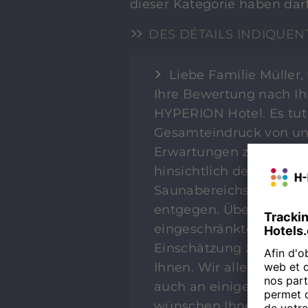
dieser Kategorie haben darf
DES DÉTAILS INDIQUEN
Liebe Familie Müller,
Ihre Bewertung nach Ih
HYPERION Hotel. Es tut u
Gesamteindruck von uns
Erwartungen zurückgebli
hinsichtlich des reno
Saunabereichs sowie d
entgegen. Über die Hinw
eingeschränkten Parkmö
Einschätzung zum Preis
Ihnen. Wir alle hoffen, 
auch an einige angene
wünschen Ihnen alles Gu