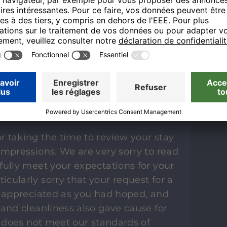
ls, Nicole Krötz - Online Reputation
 for our honey moon.
T
or taking the time to review your stay
impressions. We are very sorry to read
fully meet your expectations for your
cularly sorry that your request for a
s appreciated as you had hoped, and
 and cleanliness also gave cause for
y does not meet our standards of