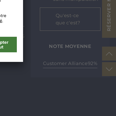
Qu'est-ce
que c'est?
23.10.25
NOTE MOYENNE
Customer Alliance
92%