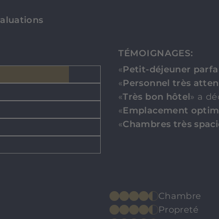
valuations
TÉMOIGNAGES:
«
Petit-déjeuner parfa
«
Personnel très atten
«
Très bon hôtel
» a dé
«
Emplacement optim
«
Chambres très spac
Chambre
Propreté