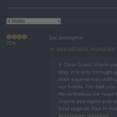
De: Anonyme
72%
DES DÉTAILS INDIQUEN
Dear Guest, thank you
stay. It is only through
their experiences with
our hotels. Too bad you
Nevertheless, we hope t
inspire you again and w
kind regards Your H-Hot
Reputation Manager