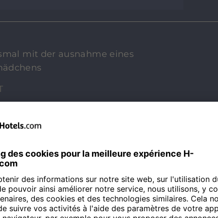
ismal mit der ausnahme eines
mädchens
T
en Dank für Ihre großartige
 außerordentlich zu hören, dass Sie
serem Hotel genossen haben. Ihre
r Ansporn, und wir werden auch
 geben, um unseren Gästen
sse zu bieten. Wir möchten uns
chtig wegen der Lage mit dem
digen. Wir hoffen, Sie schon bald