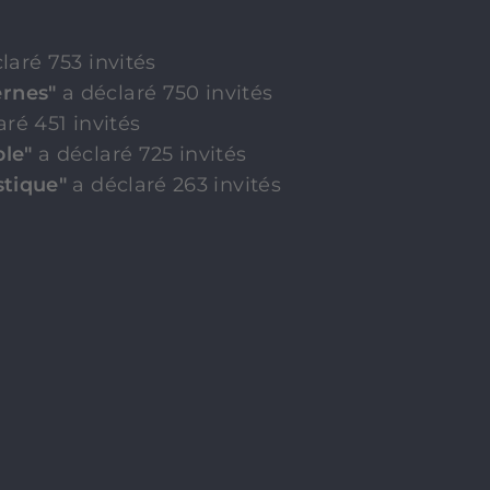
laré 753 invités
ernes"
a déclaré 750 invités
aré 451 invités
ble"
a déclaré 725 invités
stique"
a déclaré 263 invités