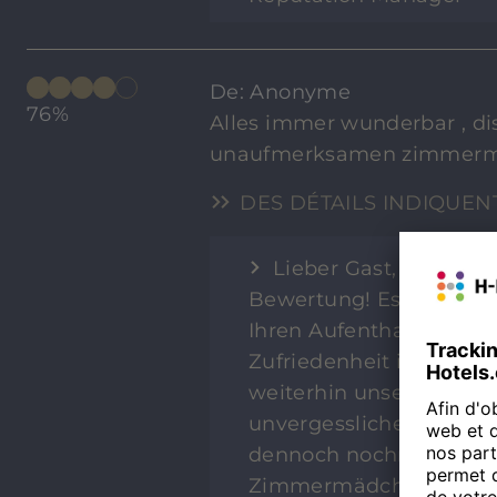
De: Anonyme
76%
Alles immer wunderbar , d
unaufmerksamen zimmer
DES DÉTAILS INDIQUEN
Lieber Gast, herzlich
Bewertung! Es freut uns
Ihren Aufenthalt in un
Zufriedenheit ist unse
weiterhin unser Bestes
unvergessliche Erlebni
dennoch nochmal aufri
Zimmermädchen entschul