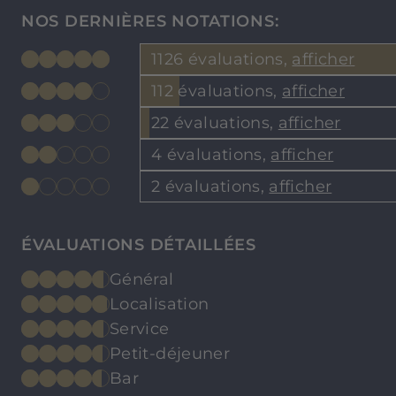
NOS DERNIÈRES NOTATIONS:
1126 évaluations,
afficher
112 évaluations,
afficher
22 évaluations,
afficher
4 évaluations,
afficher
2 évaluations,
afficher
ÉVALUATIONS DÉTAILLÉES
Général
Localisation
Service
Petit-déjeuner
Bar