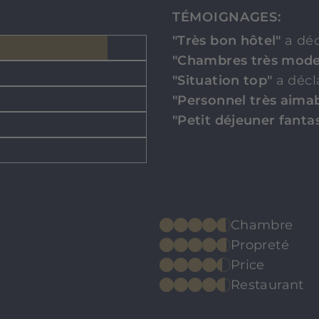
TÉMOIGNAGES:
"Très bon hôtel"
a déc
"Chambres très mod
"Situation top"
a décl
"Personnel très aima
"Petit déjeuner fanta
Chambre
Propreté
Price
Restaurant