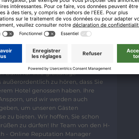
n zu dürfen! Ihr Team von den H-
rth – Online Reputation Manager
T
en Dank für Ihre großartige
 außerordentlich zu hören, dass Sie
serem Hotel genossen haben. Ihre
r Ansporn, und wir werden auch
 geben, um unseren Gästen
se zu bieten. Wir hoffen, Sie schon
grüßen zu dürfen! Ihr Team von den H-
rth - Online Reputation Manager