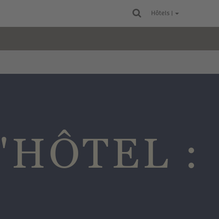
Hôtels |
'HÔTEL :