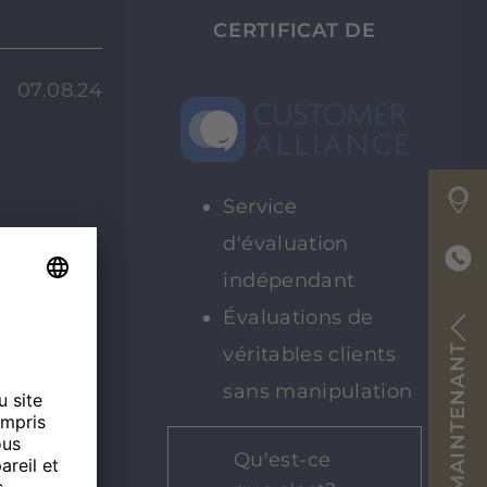
CERTIFICAT DE
07.08.24
Service
d'évaluation
indépendant
Évaluations de
RÉSERVER MAINTENANT
véritables clients
sans manipulation
Qu'est-ce