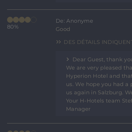
De: Anonyme
80%
Good
DES DÉTAILS INDIQUEN
Dear Guest, thank yo
We are very pleased tha
Hyperion Hotel and that
us. We hope you had a p
us again in Salzburg. W
Your H-Hotels team Stef
Manager