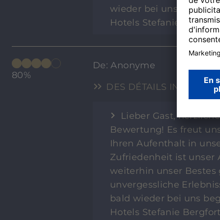
wieder bei uns begrüße
Hotels Stefanie Bergfo
De: Anonyme
80%
DES DÉTAILS INDIQUEN
Lieber Gast, herzlich
Bewertung! Es freut uns
Ihren Aufenthalt in un
Zufriedenheit ist unse
weiterhin unser Bestes
unvergessliche Erlebnis
bald wieder bei uns be
Hotels Stefanie Bergfo