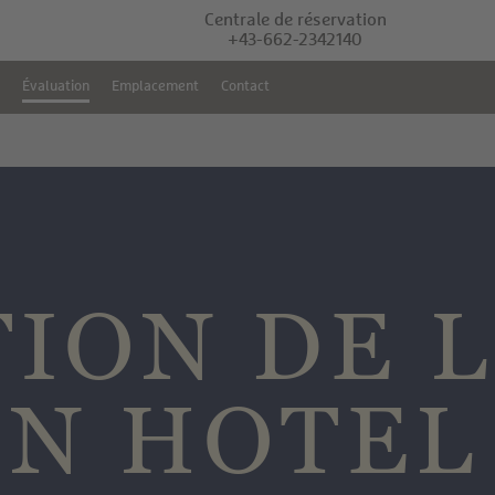
Centrale de réservation
+43-662-2342140
s
Évaluation
Emplacement
Contact
ION DE L
ON HOTEL